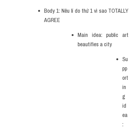
Body 1: Nêu lí do thứ 1 vì sao TOTALLY 
AGREE
Main idea: public art 
beautifies a city
Su
pp
ort
in
g 
id
ea
: