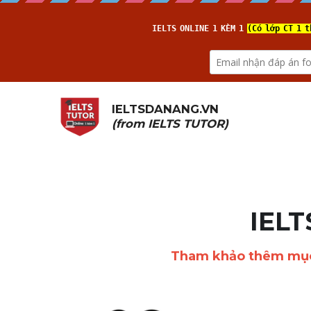
IELTSDANANG.VN
(from 
IELTS TUTOR
)
IELT
Tham khảo thêm mụ