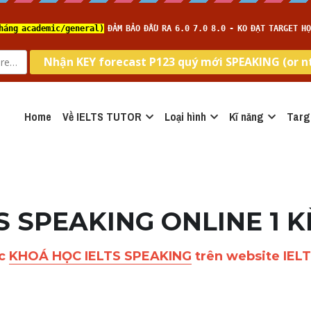
Home
Về IELTS TUTOR
Loại hình
Kĩ năng
Targ
S SPEAKING ONLINE 1 K
c 
KHOÁ HỌC IELTS SPEAKING
 trên website IEL