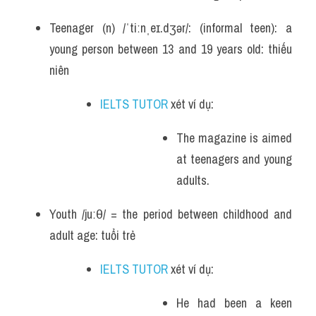
Teenager (n) /ˈtiːnˌeɪ.dʒər/: (informal teen): a 
young person between 13 and 19 years old: thiếu 
niên
IELTS TUTOR
 xét ví dụ:
The magazine is aimed 
at teenagers and young 
adults.
Youth /juːθ/ = the period between childhood and 
adult age: tuổi trẻ
IELTS TUTOR
 xét ví dụ:
He had been a keen 