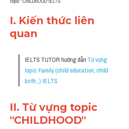
topic "CHILDHOOD"IELTS
I. Kiến thức liên 
quan 
IELTS TUTOR hướng dẫn 
Từ vựng 
topic Family (child education, child 
birth...) IELTS
II. Từ vựng topic 
"CHILDHOOD"