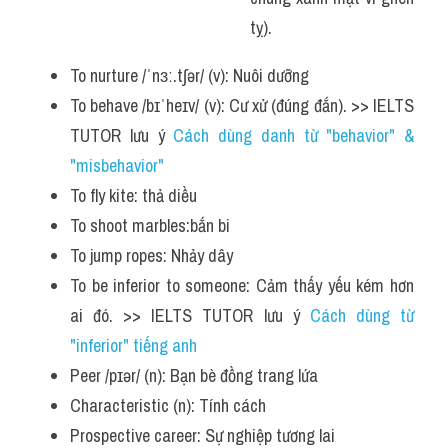
tỵ).
To nurture /ˈnɜː.tʃər/ (v): Nuôi dưỡng
To behave /bɪˈheɪv/ (v): Cư xử (đúng đắn). >> IELTS 
TUTOR lưu ý 
Cách dùng danh từ "behavior" & 
"misbehavior"
To fly kite: thả diều
To shoot marbles:bắn bi
To jump ropes: Nhảy dây
To be inferior to someone: Cảm thấy yếu kém hơn 
ai đó. >> IELTS TUTOR lưu ý 
Cách dùng từ 
"inferior" tiếng anh
Peer /pɪər/ (n): Bạn bè đồng trang lứa
Characteristic (n): Tính cách
Prospective career: Sự nghiệp tương lai