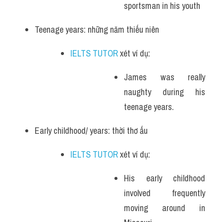
sportsman in his youth
Teenage years: những năm thiếu niên
IELTS TUTOR
 xét ví dụ:
James was really 
naughty during his 
teenage years.
Early childhood/ years: thời thơ ấu
IELTS TUTOR
 xét ví dụ:
His early childhood 
involved frequently 
moving around in 