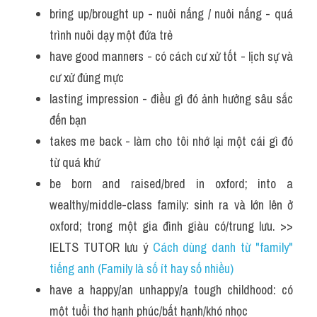
bring up/brought up - nuôi nấng / nuôi nấng - quá 
trình nuôi dạy một đứa trẻ
have good manners - có cách cư xử tốt - lịch sự và 
cư xử đúng mực
lasting impression - điều gì đó ảnh hưởng sâu sắc 
đến bạn
takes me back - làm cho tôi nhớ lại một cái gì đó 
từ quá khứ
be born and raised/bred in oxford; into a 
wealthy/middle-class family: sinh ra và lớn lên ở 
oxford; trong một gia đình giàu có/trung lưu. >> 
IELTS TUTOR lưu ý 
Cách dùng danh từ "family" 
tiếng anh (Family là số ít hay số nhiều)
have a happy/an unhappy/a tough childhood: có 
một tuổi thơ hạnh phúc/bất hạnh/khó nhọc