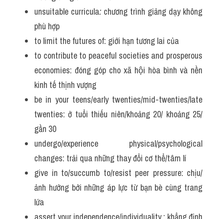
unsuitable curricula
:
 chương trình giảng dạy không 
phù hợp
to limit the futures of: giới hạn tương lai của
to contribute to peaceful societies and prosperous 
economies: đóng góp cho xã hội hòa bình và nền 
kinh tế thịnh vượng
be in your teens/early twenties/mid-twenties/late 
twenties: ở tuổi thiếu niên/khoảng 20/ khoảng 25/ 
gần 30
undergo/experience physical/psychological 
changes: trải qua những thay đổi cơ thể/tâm lí
give in to/succumb to/resist peer pressure: chịu/
ảnh hưởng bởi những áp lực từ bạn bè cùng trang 
lứa
assert your independence/individuality : khẳng định 