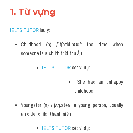
1. Từ vựng 
IELTS TUTOR
 lưu ý:
Childhood (n) /ˈtʃaɪld.hʊd/: the time when 
someone is a child: thời thơ ấu
IELTS TUTOR
 xét ví dụ:
 She had an unhappy 
childhood.
Youngster (n) /ˈjʌŋ.stər/: a young person, usually 
an older child: thanh niên
IELTS TUTOR
 xét ví dụ: