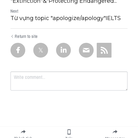
"Extinction"&"Protecting Endangered...
Next
Từ vựng topic "apologize/apology"IELTS
Return to site
Submit
Cancel