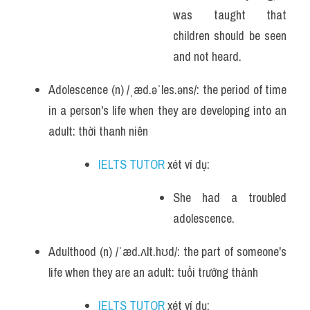
was taught that 
children should be seen 
and not heard.
Adolescence (n) /ˌæd.əˈles.əns/: the period of time 
in a person's life when they are developing into an 
adult: thời thanh niên
IELTS TUTOR
 xét ví dụ:
She had a troubled 
adolescence.
Adulthood (n) /ˈæd.ʌlt.hʊd/: the part of someone's 
life when they are an adult: tuổi trưởng thành
IELTS TUTOR
 xét ví dụ: