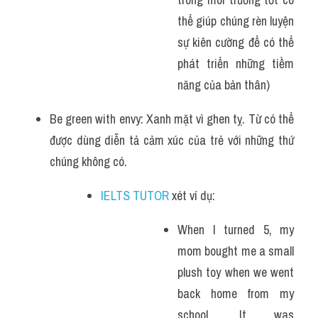
thể giúp chúng rèn luyện 
sự kiên cường để có thể 
phát triển những tiềm 
năng của bản thân)
Be green with envy: Xanh mặt vì ghen tỵ. Từ có thể 
được dùng diễn tả cảm xúc của trẻ với những thứ 
chúng không có.
IELTS TUTOR
 xét ví dụ:
When I turned 5, my 
mom bought me a small 
plush toy when we went 
back home from my 
school. It was 