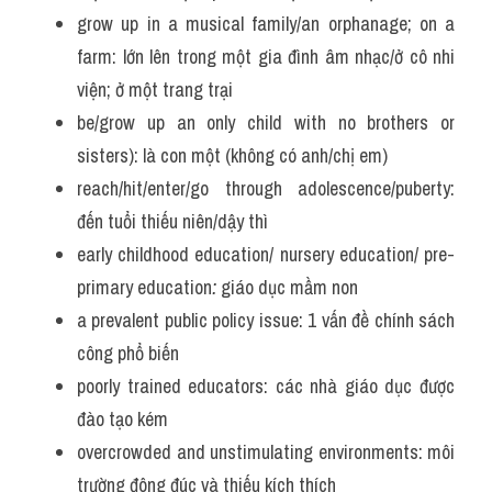
grow up in a musical family/an orphanage; on a 
farm: lớn lên trong một gia đình âm nhạc/ở cô nhi 
viện; ở một trang trại
be/grow up an only child with no brothers or 
sisters): là con một (không có anh/chị em)
reach/hit/enter/go through adolescence/puberty: 
đến tuổi thiếu niên/dậy thì
early childhood education/ nursery education/ pre-
primary education
:
 giáo dục mầm non
a prevalent public policy issue: 1 vấn đề chính sách 
công phổ biến
poorly trained educators: các nhà giáo dục được 
đào tạo kém
overcrowded and unstimulating environments: môi 
trường đông đúc và thiếu kích thích