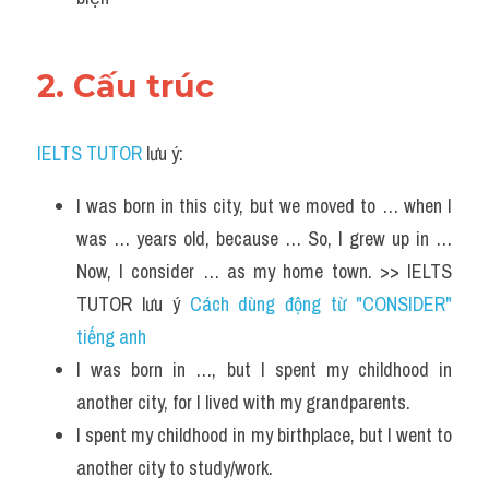
2. Cấu trúc 
IELTS TUTOR
 lưu ý:
I was born in this city, but we moved to … when I 
was … years old, because … So, I grew up in … 
Now, I consider … as my home town. >> IELTS 
TUTOR lưu ý 
Cách dùng động từ "CONSIDER" 
tiếng anh
I was born in …, but I spent my childhood in 
another city, for I lived with my grandparents.
I spent my childhood in my birthplace, but I went to 
another city to study/work.