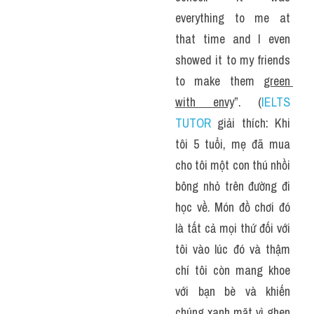
everything to me at 
that time and I even 
showed it to my friends 
to make them 
green 
with envy
”. (
IELTS 
TUTOR
 giải thích: Khi 
tôi 5 tuổi, mẹ đã mua 
cho tôi một con thú nhồi 
bông nhỏ trên đường đi 
học về. Món đồ chơi đó 
là tất cả mọi thứ đối với 
tôi vào lúc đó và thậm 
chí tôi còn mang khoe 
với bạn bè và khiến 
chúng xanh mặt vì ghen 