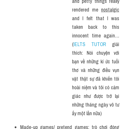
and petty things really 
rendered me 
nostalgic
and I felt that I was 
taken back to this 
innocent time again…
(
IELTS TUTOR
 giải 
thích: Nói chuyện với 
bạn về những kí ức tuổi 
thơ và những điều vụn 
vặt thật sự đã khiến tôi 
hoài niệm và tôi có cảm 
giác như được trở lại 
những tháng ngày vô tư 
ấy một lần nữa)
Made-up games/ pretend games: trò chơi đóng 