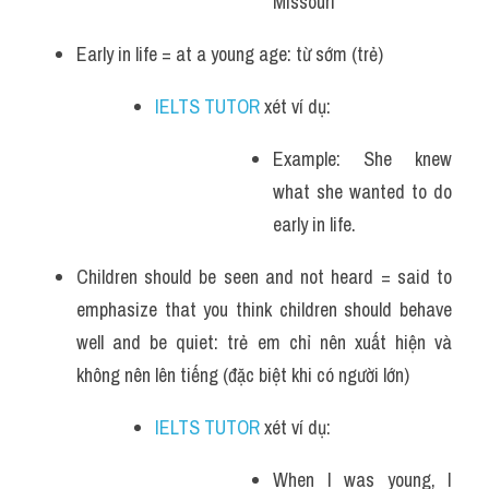
Missouri
Early in life = at a young age: từ sớm (trẻ)
IELTS TUTOR
 xét ví dụ:
Example: She knew 
what she wanted to do 
early in life.
Children should be seen and not heard = said to 
emphasize that you think children should behave 
well and be quiet: trẻ em chỉ nên xuất hiện và 
không nên lên tiếng (đặc biệt khi có người lớn)
IELTS TUTOR
 xét ví dụ:
When I was young, I 