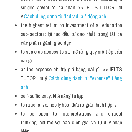
sự độc lập/cái tôi cá nhân. >> IELTS TUTOR lưu 
ý 
Cách dùng danh từ "individual" tiếng anh
the highest return on investment of all education 
sub-sectors: lợi tức đầu tư cao nhất trong tất cả 
các phân ngành giáo dục
to scale up access to st
:
 mở rộng quy mô tiếp cận 
cái gì
at the expense of: trả giá bằng cái gì. >> IELTS 
TUTOR lưu ý 
Cách dùng danh từ "expense" tiếng 
anh
self-sufficiency
:
 khả năng tự lập
to rationalize: hợp lý hóa, đưa ra giải thích hợp lý
to be open to interpretations and critical 
thinking: cởi mở với các diễn giải và tư duy phản 
biện