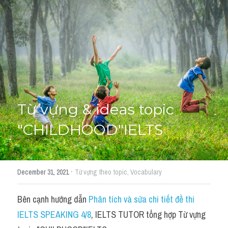
Học thử →
Từ vựng & ideas topic 
"CHILDHOOD"IELTS
·
December 31, 2021
Từ vựng theo topic,
Vocabulary
Bên cạnh hướng dẫn 
Phân tích và sửa chi tiết đề thi 
IELTS SPEAKING 4/8
, IELTS TUTOR tổng hợp Từ vựng 