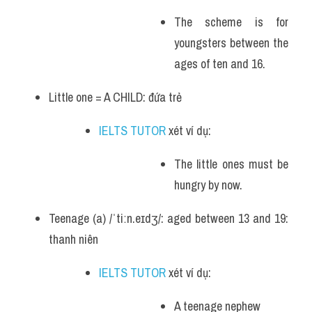
The scheme is for 
youngsters between the 
ages of ten and 16.
Little one = A CHILD: đứa trẻ
IELTS TUTOR
 xét ví dụ:
The little ones must be 
hungry by now.
Teenage (a) /ˈtiːn.eɪdʒ/: aged between 13 and 19: 
thanh niên
IELTS TUTOR
 xét ví dụ:
A teenage nephew