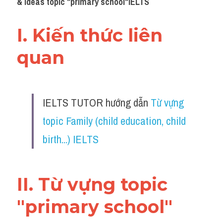
& ideas topic "primary school"IELTS
I. Kiến thức liên 
quan 
IELTS TUTOR hướng dẫn 
Từ vựng 
topic Family (child education, child 
birth...) IELTS
II. Từ vựng topic 
"primary school"