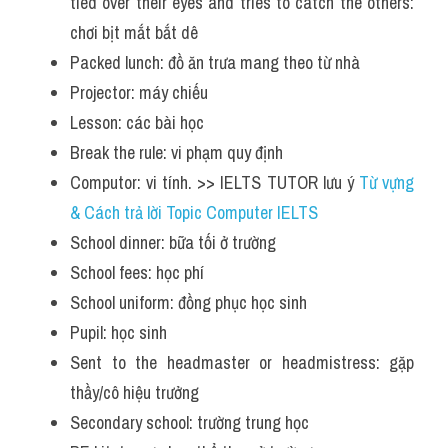
tied over their eyes and tries to catch the others: 
chơi bịt mắt bắt dê
Packed lunch: đồ ăn trưa mang theo từ nhà
Projector: máy chiếu
Lesson: các bài học
Break the rule: vi phạm quy định
Computor: vi tính. >> IELTS TUTOR lưu ý 
Từ vựng 
& Cách trả lời Topic Computer IELTS
School dinner: bữa tối ở trường
School fees: học phí
School uniform: đồng phục học sinh
Pupil: học sinh
Sent to the headmaster or headmistress: gặp 
thầy/cô hiệu trưởng
Secondary school: trường trung học