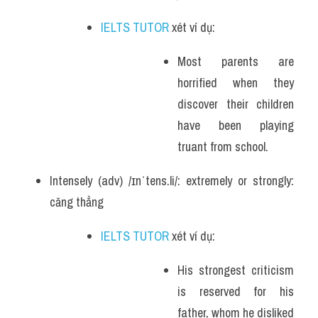
IELTS TUTOR
 xét ví dụ:
Most parents are 
horrified when they 
discover their children 
have been playing 
truant from school.
Intensely (adv) /ɪnˈtens.li/: extremely or strongly: 
căng thẳng
IELTS TUTOR
 xét ví dụ:
His strongest criticism 
is reserved for his 
father, whom he disliked 