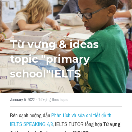
Học thử →
Từ vựng & ideas 
topic "primary 
school"IELTS
·
January 5, 2022
Từ vựng theo topic
Bên cạnh hướng dẫn 
Phân tích và sửa chi tiết đề thi 
IELTS SPEAKING 4/8
, IELTS TUTOR tổng hợp 
Từ vựng 