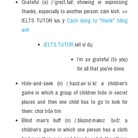
Grateful (a) /ˈɡreɪt.fəl/: showing or expressing 
thanks, especially to another person: cảm kích. >> 
IELTS TUTOR lưu ý 
Cách dùng từ "thank" tiếng 
anh
IELTS TUTOR
 xét ví dụ:
I’m so grateful (to you) 
for all that you've done.
Hide-and-seek (n) /ˌhaɪd.ənˈsiːk/: a children's 
game in which a group of children hide in secret 
places and then one child has to go to look for 
them: chơi trốn tìm
Blind man's buff (n) /ˌblaɪnd.mænz ˈbʌf/: a 
children's game in which one person has a cloth 