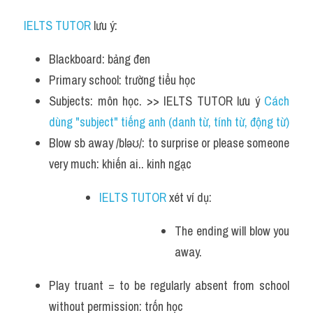
IELTS TUTOR
 lưu ý:
Blackboard: bảng đen
Primary school: trường tiểu học
Subjects: môn học. >> IELTS TUTOR lưu ý 
Cách 
dùng "subject" tiếng anh (danh từ, tính từ, động từ)
Blow sb away /bləʊ/: to surprise or please someone 
very much: khiến ai.. kinh ngạc
IELTS TUTOR
 xét ví dụ:
The ending will blow you 
away.
Play truant = to be regularly absent from school 
without permission: trốn học