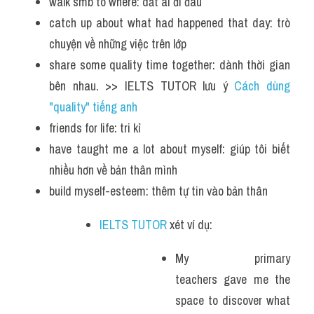
walk smb to where: dắt ai đi đâu
catch up about what had happened that day: trò 
chuyện về những việc trên lớp
share some quality time together: dành thời gian 
bên nhau. >> IELTS TUTOR lưu ý 
Cách dùng 
"quality" tiếng anh
friends for life: tri kỉ
have taught me a lot about myself: giúp tôi biết 
nhiều hơn về bản thân mình
build myself-esteem: thêm tự tin vào bản thân
IELTS TUTOR
 xét ví dụ: 
My primary 
teachers gave me the 
space to discover what 