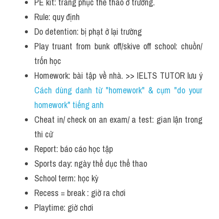
PE kit: trang phục thể thao ở trường.
Rule: quy định
Do detention: bị phạt ở lại trường
Play truant from bunk off/skive off school: chuồn/ 
trốn học
Homework: bài tập về nhà. >> IELTS TUTOR lưu ý 
Cách dùng danh từ "homework" & cụm "do your 
homework" tiếng anh
Cheat in/ check on an exam/ a test: gian lận trong 
thi cử
Report: báo cáo học tập
Sports day: ngày thể dục thể thao
School term: học kỳ
Recess = break : giờ ra chơi
Playtime: giờ chơi 