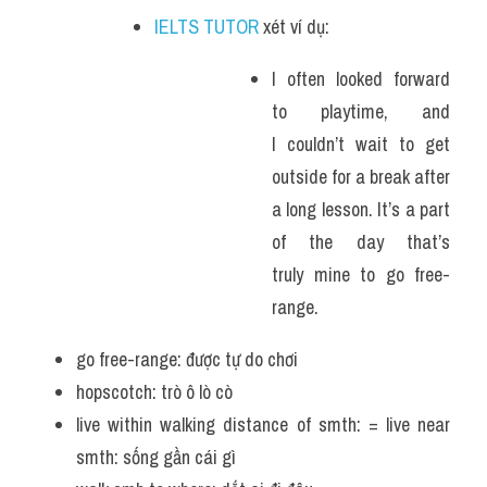
IELTS TUTOR
 xét ví dụ:
I often looked forward 
to playtime, and 
I couldn’t wait to get 
outside for a break after 
a long lesson. It’s a part 
of the day that’s 
truly mine to go free-
range.
go free-range: được tự do chơi
hopscotch: trò ô lò cò
live within walking distance of smth: = live near 
smth: sống gần cái gì