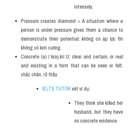
intensely.
Pressure creates diamond = A situation where a 
person is under pressure gives them a chance to 
demonstrate their potential: không có áp lực thì 
không có kim cương.
Concrete (a) /ˈkɒŋ.kriːt/: clear and certain, or real 
and existing in a form that can be seen or felt: 
chắc chắn, rõ thấy
IELTS TUTOR
 xét ví dụ:
They think she killed her 
husband, but they have 
no concrete evidence.