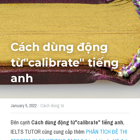
Học thử →
Cách dùng động 
từ"
calibrate
" tiếng 
anh
·
January 5, 2022
Cách dùng từ
Bên cạnh 
Cách dùng động từ"
calibrate
" tiếng anh
, 
IELTS TUTOR cũng cung cấp thêm 
PHÂN TÍCH ĐỀ THI 