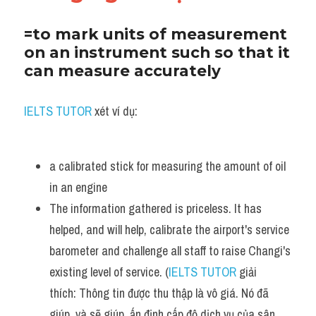
=to mark units of measurement 
on an instrument such so that it 
can measure accurately
IELTS TUTOR 
xét ví dụ:
a calibrated stick for measuring the amount of oil 
in an engine
The information gathered is priceless. It has 
helped, and will help, calibrate the airport's service 
barometer and challenge all staff to raise Changi's 
existing level of service. (
IELTS TUTOR
 giải 
thích: Thông tin được thu thập là vô giá. Nó đã 
giúp, và sẽ giúp, ấn định cấp độ dịch vụ của sân 