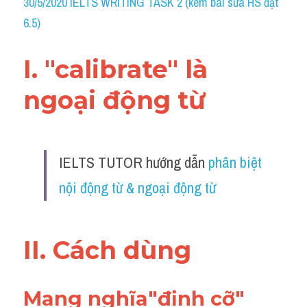
30/5/2020 IELTS WRITING TASK 2 (kèm bài sửa HS đạt 
6.5)
I. "
calibrate" là 
ngoại động từ 
IELTS TUTOR hướng dẫn 
phân biệt 
nội động từ & ngoại động từ
II. Cách dùng 
Mang nghĩa"định cỡ"