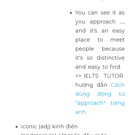
You can see it as 
you approach ...., 
and it's an easy 
place to meet 
people because 
it's so distinctive 
and easy to find.   
>> IELTS  TUTOR  
hướng  dẫn  
Cách 
dùng động từ 
"approach" tiếng 
anh
iconic (adj) kinh điển