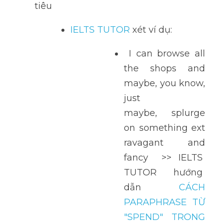
tiêu
IELTS TUTOR 
xét ví dụ: 
 I can browse all 
the shops and 
maybe, you know, 
just 
maybe, splurge 
on something ext
ravagant and 
fancy  >> IELTS  
TUTOR  hướng  
dẫn  
CÁCH 
PARAPHRASE TỪ 
"SPEND" TRONG 