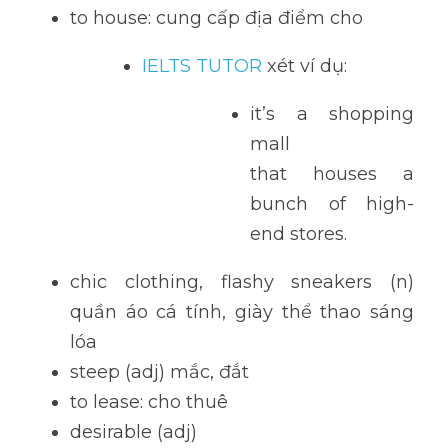
to house: cung cấp địa điểm cho
IELTS TUTOR 
xét ví dụ: 
it’s a shopping 
mall 
that houses a 
bunch of high-
end stores.
chic clothing, flashy sneakers (n) 
quần áo cá tính, giày thể thao sáng 
lóa
steep (adj) mắc, đắt
to lease: cho thuê
desirable (adj) 