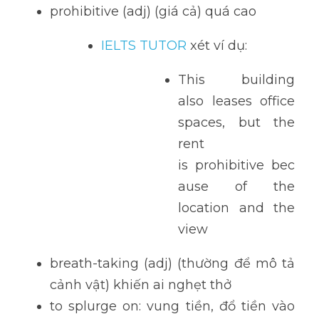
prohibitive (adj) (giá cả) quá cao
IELTS TUTOR 
xét ví dụ: 
This building 
also leases office 
spaces, but the 
rent 
is prohibitive bec
ause of the 
location and the 
view
breath-taking (adj) (thường để mô tả 
cảnh vật) khiến ai nghẹt thở
to splurge on: vung tiền, đổ tiền vào 