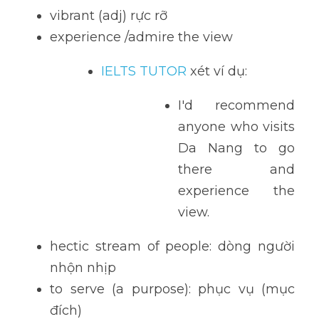
vibrant (adj) rực rỡ
experience /admire the view 
IELTS TUTOR 
xét ví dụ: 
I'd recommend 
anyone who visits 
Da Nang to go 
there and 
experience the 
view.
hectic stream of people: dòng người 
nhộn nhịp
to serve (a purpose): phục vụ (mục 
đích)