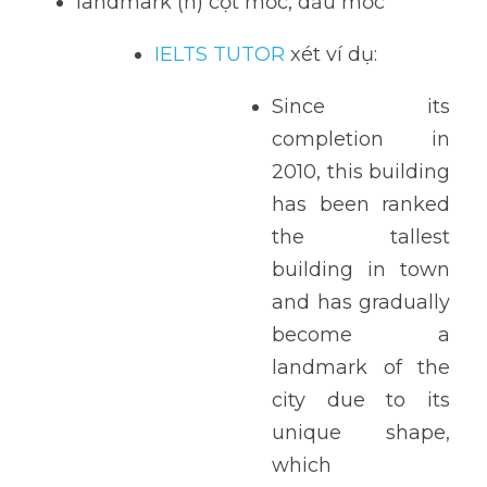
landmark (n) cột mốc, dấu mốc
IELTS TUTOR 
xét ví dụ: 
Since its 
completion in 
2010, this building 
has been ranked 
the tallest 
building in town 
and has gradually 
become a 
landmark of the 
city due to its 
unique shape, 
which 