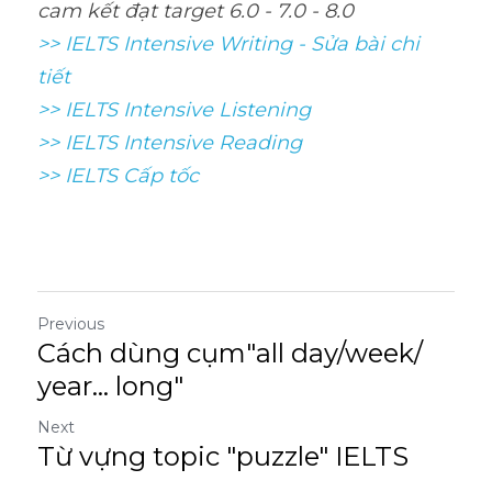
cam kết đạt target 6.0 - 7.0 - 8.0
>> IELTS Intensive Writing - Sửa bài chi 
tiết
>> IELTS Intensive Listening
>> IELTS Intensive Reading
>> IELTS Cấp tốc
Previous
Cách dùng cụm"all day​/​week​/​
year... long"
Next
Từ vựng topic "puzzle" IELTS