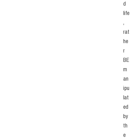
d 
life
, 
rat
he
r 
BE 
m
an
ipu
lat
ed 
by 
th
e 