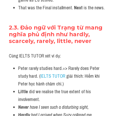
That was the Final installment. 
Next 
is the news.
2.3. Đảo ngữ với Trạng từ mang 
nghĩa phủ định như hardly, 
scarcely, rarely, little, never
Cùng IELTS TUTOR xét ví dụ:
Peter rarely studies hard.=> Rarely does Peter 
study hard. (
IELTS TUTOR
 giải thích: Hiếm khi 
Peter học hành chăm chỉ.)
Little
 did we realise the true extent of his 
involvement.
Never
 have I seen such a disturbing sight,
Hardly
 had I arrived when Suzy collared me.