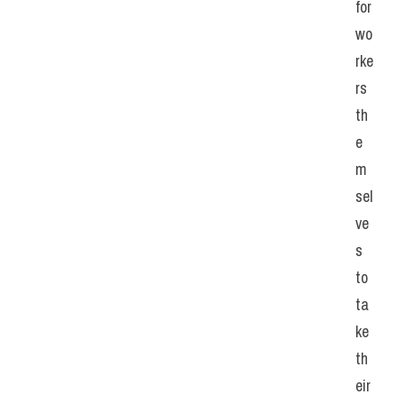
for 
wo
rke
rs 
th
e
m
sel
ve
s 
to 
ta
ke 
th
eir 