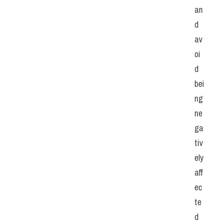
an
d 
av
oi
d 
bei
ng 
ne
ga
tiv
ely 
aff
ec
te
d 