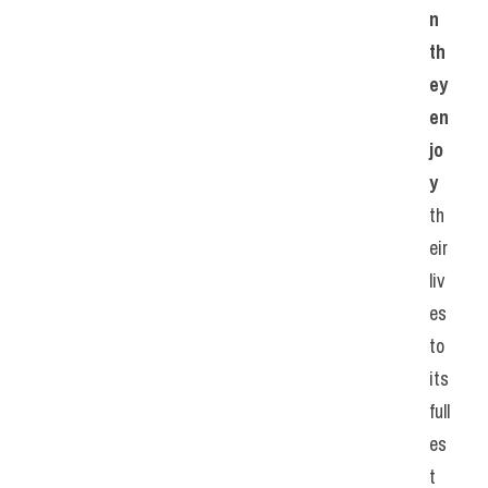
n 
th
ey 
en
jo
y 
th
eir 
liv
es 
to 
its 
full
es
t 