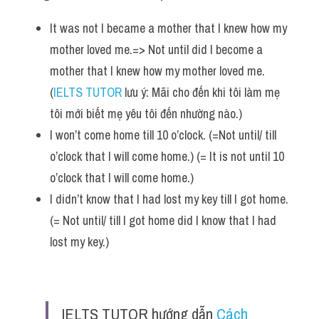
It was not I became a mother that I knew how my 
mother loved me.=> Not until did I become a 
mother that I knew how my mother loved me. 
(
IELTS TUTOR
 lưu ý: Mãi cho đến khi tôi làm mẹ 
tôi mới biết mẹ yêu tôi đến nhường nào.)
I won’t come home till 10 o’clock. (=Not until/ till 
o’clock that I will come home.) (= It is not until 10 
o’clock that I will come home.)
I didn’t know that I had lost my key till I got home. 
(= Not until/ till I got home did I know that I had 
lost my key.)
IELTS TUTOR hướng dẫn 
Cách 