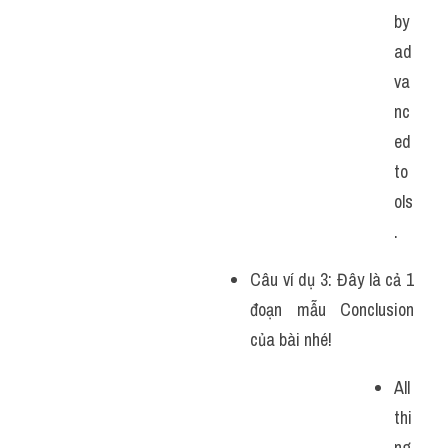
by 
ad
va
nc
ed 
to
ols
.
Câu ví dụ 3: Đây là cả 1 
đoạn mẫu Conclusion 
của bài nhé!
All 
thi
ng