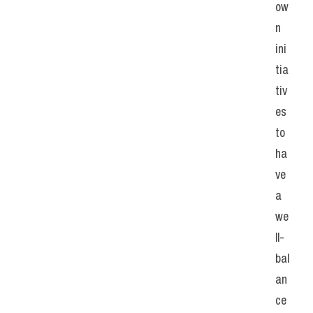
ow
n 
ini
tia
tiv
es 
to 
ha
ve 
a 
we
ll-
bal
an
ce