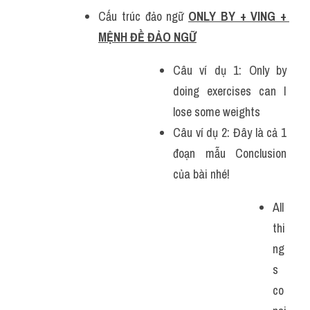
Cấu trúc đảo ngữ 
ONLY BY + VING + 
MỆNH ĐỀ ĐẢO NGỮ
Câu ví dụ 1: Only by 
doing exercises can I 
lose some weights
Câu ví dụ 2: Đây là cả 1 
đoạn mẫu Conclusion 
của bài nhé!
All 
thi
ng
s 
co