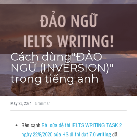
Học thử →
Cách dùng"ĐẢO 
NGỮ (INVERSION)" 
trong tiếng anh
·
May 21, 2024
Grammar
Bên cạnh 
Bài sửa đề thi IELTS WRITING TASK 2 
ngày 22/8/2020 của HS đi thi đạt 7.0 writing
 đã 