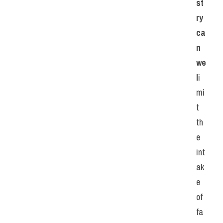
st
ry 
ca
n 
we 
l
i
mi
t 
th
e 
int
ak
e 
of 
fa