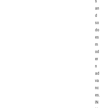
s 
an
d 
so 
do
es 
m
od
er
n 
ad
va
nc
es. 
IN 