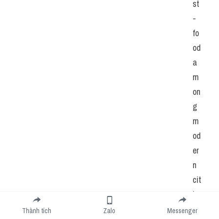
st
-
fo
od 
a
m
on
g 
m
od
er
n 
cit
ize
ns.
Thành tích
Zalo
Messenger