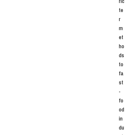
ric
te
r 
m
et
ho
ds 
to 
fa
st
-
fo
od 
in
du