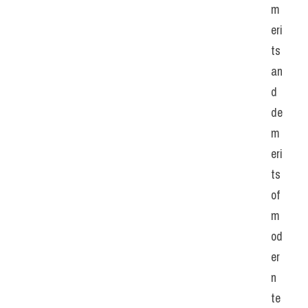
m
eri
ts 
an
d 
de
m
eri
ts 
of 
m
od
er
n 
te