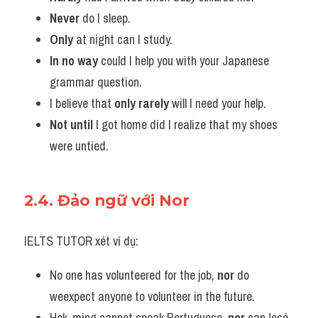
Never
 do I sleep.
Only
 at night can I study.
In no way 
could I help you with your Japanese 
grammar question.
I believe that 
only rarely
 will I need your help.
Not until
 I got home did I realize that my shoes 
were untied.
2.4. Đảo ngữ với Nor
IELTS TUTOR xét ví dụ:
No one has volunteered for the job, 
nor
 do 
weexpect anyone to volunteer in the future.
Hok-ming cannot speak Portuguese, 
nor
 canJosé 