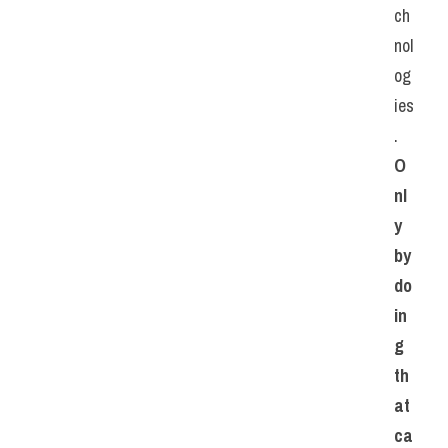
ch
nol
og
ies
. 
O
nl
y 
by 
do
in
g 
th
at 
ca