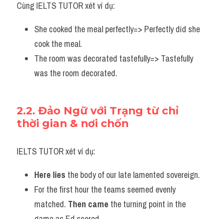
Cùng IELTS TUTOR xét ví dụ:
She cooked the meal perfectly=> Perfectly did she 
cook the meal.
The room was decorated tastefully=> Tastefully 
was the room decorated.
2.2. Đảo Ngữ với Trạng từ chỉ 
thời gian & nơi chốn 
IELTS TUTOR xét ví dụ:
Here lies 
the body of our late lamented sovereign.
For the first hour the teams seemed evenly 
matched. 
Then came
 the turning point in the 
game as Ed scored.