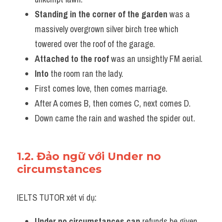
Standing in the corner of the garden
 was a 
massively overgrown silver birch tree which 
towered over the roof of the garage.
Attached to the roof
 was an unsightly FM aerial.
Into
 the room ran the lady.
First comes love, then comes marriage.
After A comes B, then comes C, next comes D.
Down came the rain and washed the spider out.
1.2. Đảo ngữ với Under no 
circumstances 
IELTS TUTOR xét ví dụ:
Under no circumstances can
 refunds be given.