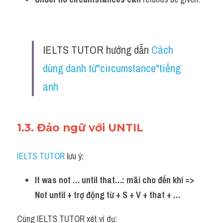
IELTS TUTOR hướng dẫn 
Cách 
dùng danh từ"circumstance"tiếng 
anh
1.3. Đảo ngữ với UNTIL
IELTS TUTOR
 lưu ý:
It was not … until that…: mãi cho đến khi
=> 
Not until + trợ động từ + S + V + that + …
Cùng IELTS TUTOR xét ví dụ: