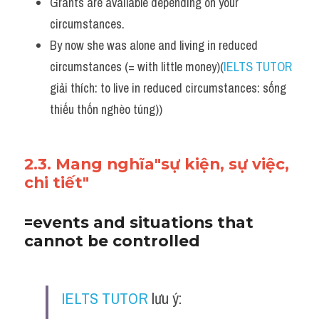
Grants are available depending on your 
circumstances. 
By now she was alone and living in reduced 
circumstances (= with little money)(
IELTS TUTOR
giải thích: to live in reduced circumstances: sống 
thiếu thốn nghèo túng))
2.3. Mang nghĩa"sự kiện, sự việc, 
chi tiết"
=events and situations that 
cannot be controlled
IELTS TUTOR
 lưu ý: