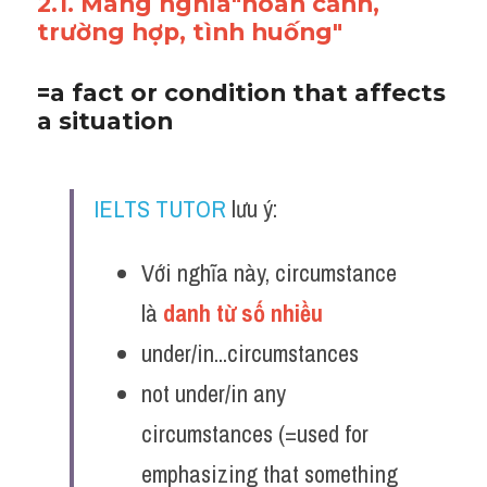
2.1. Mang nghĩa"hoàn cảnh, 
trường hợp, tình huống"
=a fact or condition that affects 
a situation
IELTS TUTOR
 lưu ý:
Với nghĩa này, circumstance 
là 
danh từ số nhiều 
under/in...circumstances
not under/in any 
circumstances (=used for 
emphasizing that something 