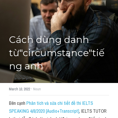
Học thử →
Cách dùng danh 
từ"circumstance"tiế
ng anh
·
March 10, 2022
Noun
Bên cạnh 
Phân tích và sửa chi tiết đề thi IELTS 
SPEAKING 4/8/2020 [Audio+Transcript]
, IELTS TUTOR 