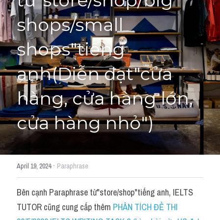
từ"store/shop/big 
shops/small 
Học thử →
shops"tiếng 
anh(Diễn đạt"cửa 
hàng, cửa hàng lớn, 
cửa hàng nhỏ")
·
April 19, 2024
Paraphrase
Bên cạnh Paraphrase từ"store/shop"tiếng anh, IELTS 
TUTOR cũng cung cấp thêm 
PHÂN TÍCH ĐỀ THI 