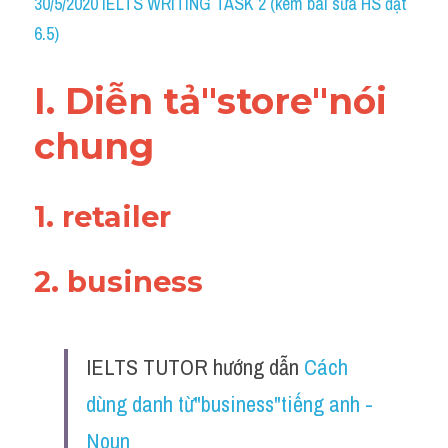
30/5/2020 IELTS WRITING TASK 2 (kèm bài sửa HS đạt 
6.5)
I. Diễn tả"store"nói 
chung 
1. retailer 
2. business 
IELTS TUTOR hướng dẫn 
Cách 
dùng danh từ"business"tiếng anh - 
Noun