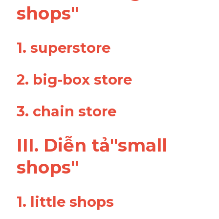
shops"
1. superstore 
2. big-box store 
3. chain store
III. Diễn tả"small 
shops"
1. little shops