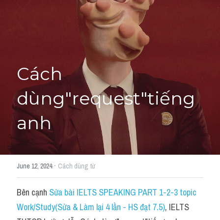
Học thử →
Cách 
dùng"request"tiếng 
anh
·
June 12, 2024
Cách dùng từ
Bên cạnh 
Sửa bài IELTS SPEAKING PART 1-2-3 topic 
Work/Study(Sửa & Làm lại 4 lần - HS đạt 7.5)
, IELTS 