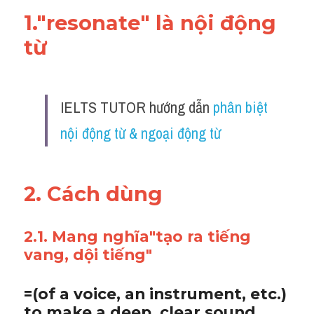
1."resonate" là nội động 
từ 
IELTS TUTOR hướng dẫn 
phân biệt 
nội động từ & ngoại động từ
2. Cách dùng 
2.1. Mang nghĩa"tạo ra tiếng 
vang, dội tiếng"
=(of a voice, an instrument, etc.) 
to make a deep, clear sound 