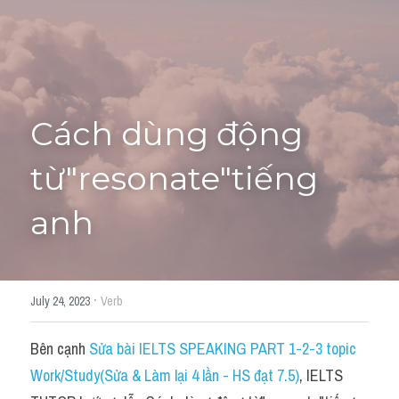
Học thử →
Cách dùng động 
từ"resonate"tiếng 
anh
·
July 24, 2023
Verb
Bên cạnh 
Sửa bài IELTS SPEAKING PART 1-2-3 topic 
Work/Study(Sửa & Làm lại 4 lần - HS đạt 7.5)
, IELTS 