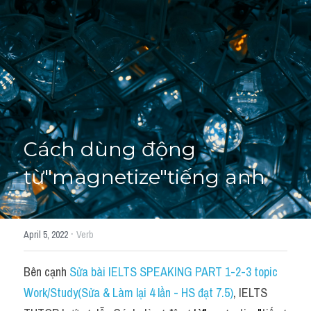
Học thử →
Cách dùng động 
từ"magnetize"tiếng anh
·
April 5, 2022
Verb
Bên cạnh 
Sửa bài IELTS SPEAKING PART 1-2-3 topic 
Work/Study(Sửa & Làm lại 4 lần - HS đạt 7.5)
, IELTS 