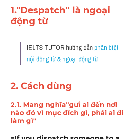
1."Despatch" là ngoại 
động từ 
IELTS TUTOR hướng dẫn 
phân biệt 
nội động từ & ngoại động từ
2. Cách dùng 
2.1. Mang nghĩa"gưỉ ai đến nơi 
nào đó vì mục đích gì, phái ai đi 
làm gì"
=If you dispatch someone to a 