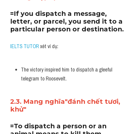
=If you dispatch a message, 
letter, or parcel, you send it to a 
particular person or destination. 
IELTS TUTOR
 xét ví dụ:
The victory inspired him to dispatch a gleeful 
telegram to Roosevelt.
2.3. Mang nghĩa"đánh chết tươi, 
khử"
=To dispatch a person or an 
animal means to kill them.