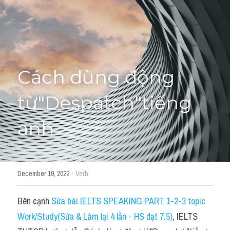
Học thử →
Cách dùng động 
từ"Despatch"tiếng 
anh
·
December 19, 2022
Verb
Bên cạnh 
Sửa bài IELTS SPEAKING PART 1-2-3 topic 
Work/Study(Sửa & Làm lại 4 lần - HS đạt 7.5)
, IELTS 