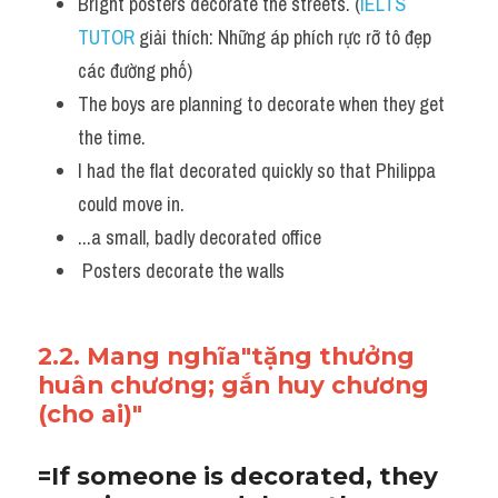
Bright posters decorate the streets. (
IELTS 
TUTOR
 giải thích: Những áp phích rực rỡ tô đẹp 
các đường phố)
The boys are planning to decorate when they get 
the time.
I had the flat decorated quickly so that Philippa 
could move in.
...a small, badly decorated office
 Posters decorate the walls
2.2. Mang nghĩa"tặng thưởng 
huân chương; gắn huy chương 
(cho ai)"
=If someone is decorated, they 