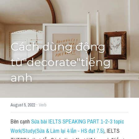
Học thử →
Cách dùng động 
từ"decorate"tiếng 
anh
·
August 5, 2022
Verb
Bên cạnh 
Sửa bài IELTS SPEAKING PART 1-2-3 topic 
Work/Study(Sửa & Làm lại 4 lần - HS đạt 7.5)
, IELTS 