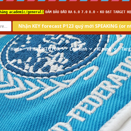
Home
Về IELTS TUTOR
Loại hình
Kĩ năng
Targ