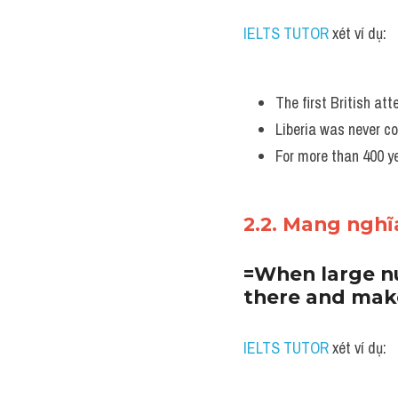
IELTS TUTOR
 xét ví dụ:
The first British att
Liberia was never c
For more than 400 ye
2.2. Mang nghĩ
=When large nu
there and make
IELTS TUTOR
 xét ví dụ: