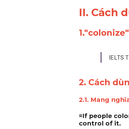
II. Cách 
1."colonize
IELTS T
2. Cách dù
2.1. Mang nghĩ
=If people colo
control of it.