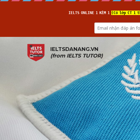
IELTSDANANG.VN
(from 
IELTS TUTOR
)