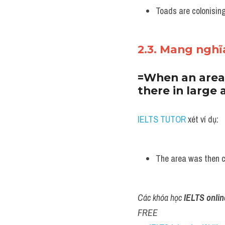
Toads are colonising
2.3. Mang nghĩ
=When an area i
there in large
IELTS TUTOR
 xét ví dụ:
The area was then c
Các khóa học 
IELTS onlin
FREE