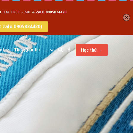
et
Thời gian thi
…
Học thử →