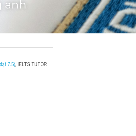
g anh
ạt 7.5)
, IELTS TUTOR 