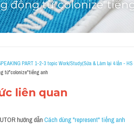
g động từ"colonize"tiến
SPEAKING PART 1-2-3 topic Work/Study(Sửa & Làm lại 4 lần - HS đ
g từ"colonize"tiếng anh
hức liên quan 
UTOR hướng dẫn 
Cách dùng "represent" tiếng anh