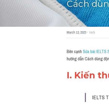
Cách dùn
·
March 13, 2023
Verb
Bên cạnh 
Sửa bài IELTS 
hướng dẫn Cách dùng độn
I. Kiến t
IELTS T