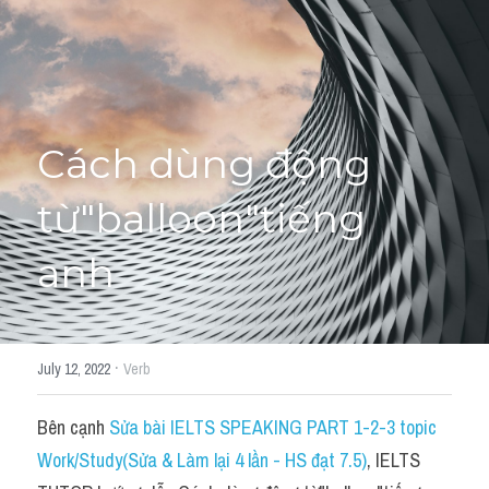
Học thử →
Cách dùng động 
từ"balloon"tiếng 
anh
·
July 12, 2022
Verb
Bên cạnh 
Sửa bài IELTS SPEAKING PART 1-2-3 topic 
Work/Study(Sửa & Làm lại 4 lần - HS đạt 7.5)
, IELTS 