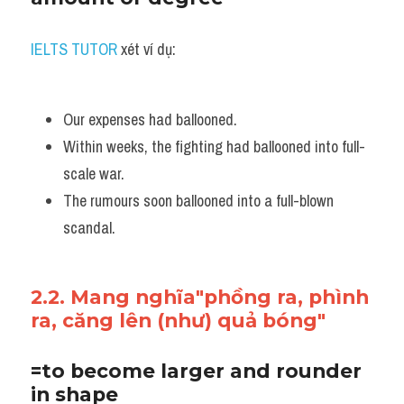
IELTS TUTOR
 xét ví dụ:
Our expenses had ballooned. 
Within weeks, the fighting had ballooned into full-
scale war.
The rumours soon ballooned into a full-blown 
scandal.
2.2. Mang nghĩa"phồng ra, phình 
ra, căng lên (như) quả bóng"
=to become larger and rounder 
in shape