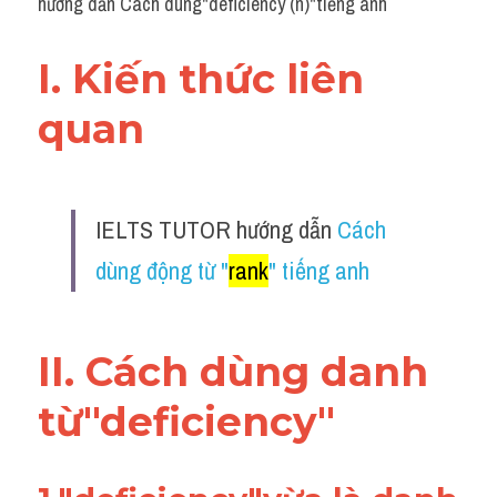
hướng dẫn Cách dùng"deficiency (n)"tiếng anh
I. Kiến thức liên 
quan 
IELTS TUTOR hướng dẫn 
Cách 
dùng động từ "
rank
" tiếng anh
II. Cách dùng danh 
từ"deficiency"