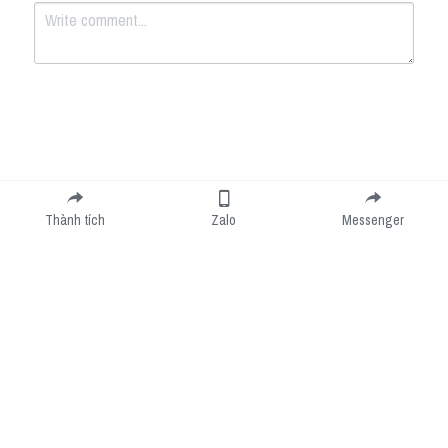
Submit
Cancel
Thành tích
Zalo
Messenger
Cookie Use
We use cookies to improve browsing experience, security, and data collection. By