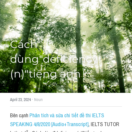
Học thử →
Cách 
dùng"deficiency 
(n)"tiếng anh
·
April 23, 2024
Noun
Bên cạnh 
Phân tích và sửa chi tiết đề thi IELTS 
SPEAKING 4/8/2020 [Audio+Transcript]
, IELTS TUTOR 