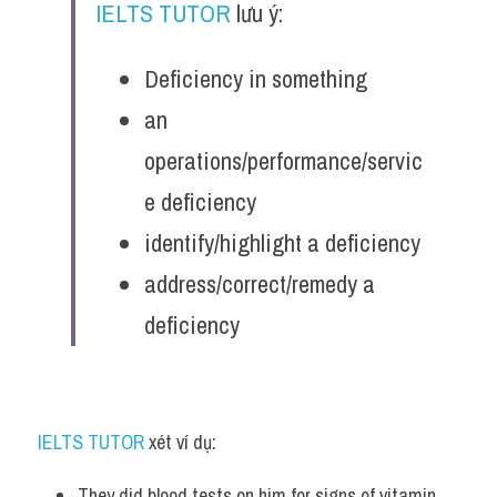
IELTS TUTOR
 lưu ý:
Deficiency in something
an 
operations/performance/servic
e deficiency 
identify/highlight a deficiency
address/correct/remedy a 
deficiency
IELTS TUTOR
 xét ví dụ:
They did blood tests on him for signs of vitamin 