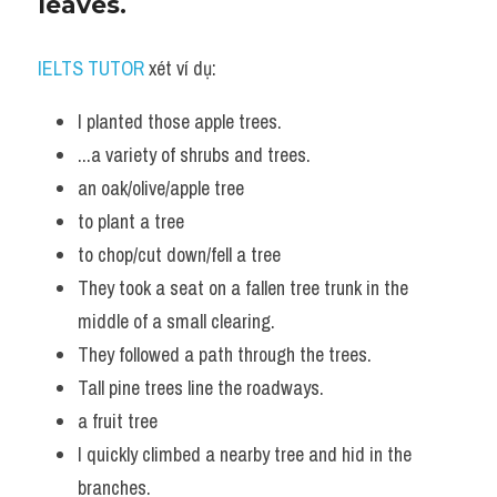
leaves.
IELTS TUTOR
 xét ví dụ:
I planted those apple trees. 
...a variety of shrubs and trees.
an oak/olive/apple tree 
to plant a tree 
to chop/cut down/fell a tree 
They took a seat on a fallen tree trunk in the 
middle of a small clearing. 
They followed a path through the trees. 
Tall pine trees line the roadways. 
a fruit tree 
I quickly climbed a nearby tree and hid in the 
branches. 