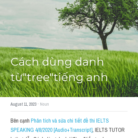
Học thử →
Cách dùng danh 
từ"tree"tiếng anh
·
August 11, 2023
Noun
Bên cạnh 
Phân tích và sửa chi tiết đề thi IELTS 
SPEAKING 4/8/2020 [Audio+Transcript]
, IELTS TUTOR 