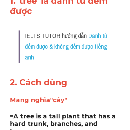
1."
tree
"là danh từ đếm 
được
IELTS TUTOR hướng dẫn 
Danh từ 
đếm được & không đếm được tiếng 
anh
2. Cách dùng 
Mang nghĩa"cây"
=A tree is a tall plant that has a 
hard trunk, branches, and 