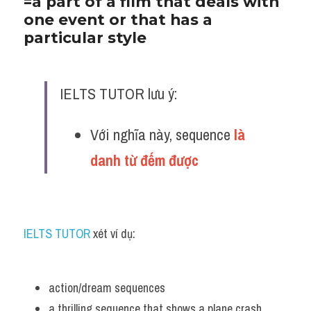
=a part of a film that deals with 
one event or that has a 
particular style 
IELTS TUTOR lưu ý:
Với nghĩa này, sequence
 là 
danh từ đếm được
IELTS TUTOR
 xét ví dụ:
action/dream sequences 
a thrilling sequence that shows a plane crash 