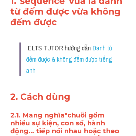
1."
sequence
"vừa là danh 
từ đếm được vừa không 
đếm được 
IELTS TUTOR hướng dẫn 
Danh từ 
đếm được & không đếm được tiếng 
anh
2. Cách dùng 
2.1. Mang nghĩa"chuỗi gồm 
nhiều sự kiện, con số, hành 
động... tiếp nối nhau hoặc theo 