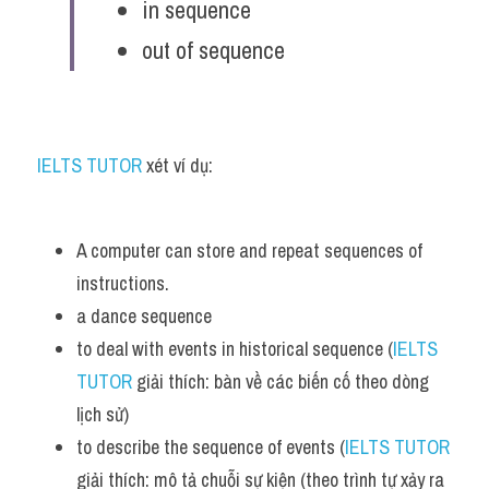
in sequence
out of sequence
IELTS TUTOR
 xét ví dụ:
A computer can store and repeat sequences of 
instructions. 
a dance sequence 
to deal with events in historical sequence (
IELTS 
TUTOR
 giải thích: bàn về các biến cố theo dòng 
lịch sử)
to describe the sequence of events (
IELTS TUTOR
giải thích: mô tả chuỗi sự kiện (theo trình tự xảy ra 