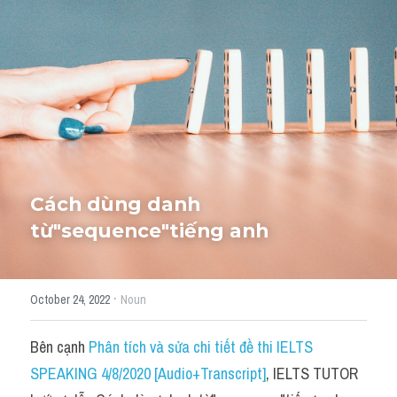
Học thử →
Cách dùng danh 
từ"
sequence
"tiếng anh
·
October 24, 2022
Noun
Bên cạnh 
Phân tích và sửa chi tiết đề thi IELTS 
SPEAKING 4/8/2020 [Audio+Transcript]
, IELTS TUTOR 