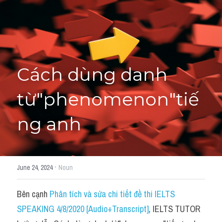
Học thử →
Cách dùng danh 
từ"phenomenon"tiế
ng anh
·
June 24, 2024
Noun
Bên cạnh 
Phân tích và sửa chi tiết đề thi IELTS 
SPEAKING 4/8/2020 [Audio+Transcript]
, IELTS TUTOR 