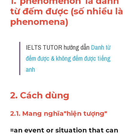
1."
phenomenon
"là danh 
từ đếm được (số nhiều là 
phenomena)
IELTS TUTOR hướng dẫn 
Danh từ 
đếm được & không đếm được tiếng 
anh
2. Cách dùng 
2.1. Mang nghĩa"hiện tượng"
=an event or situation that can 