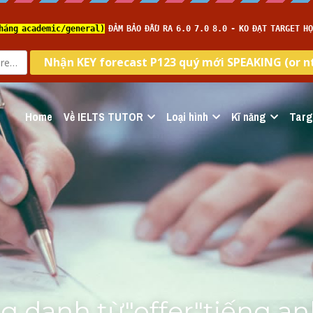
Home
Về IELTS TUTOR
Loại hình
Kĩ năng
Targ