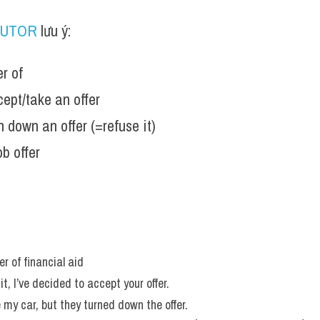
TUTOR
 lưu ý:
er of
ept/take an offer
n down an offer (=refuse it)
ob offer
r of financial aid 
it, I’ve decided to accept your offer. 
e my car, but they turned down the offer.