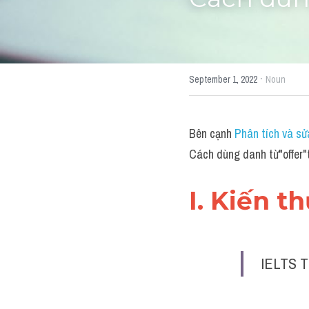
Cách dùn
·
September 1, 2022
Noun
Bên cạnh 
Phân tích và sử
Cách dùng danh từ"offer"
I. Kiến t
IELTS T