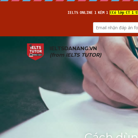
IELTSDANANG.VN
(from 
IELTS TUTOR
)