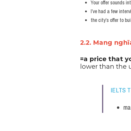
Your offer sounds int
I’ve had a few interv
the city’s offer to b
2.2. Mang nghĩa
=a price that y
lower than the 
IELTS 
mak