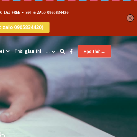
et
Thời gian thi
…
Học thử →