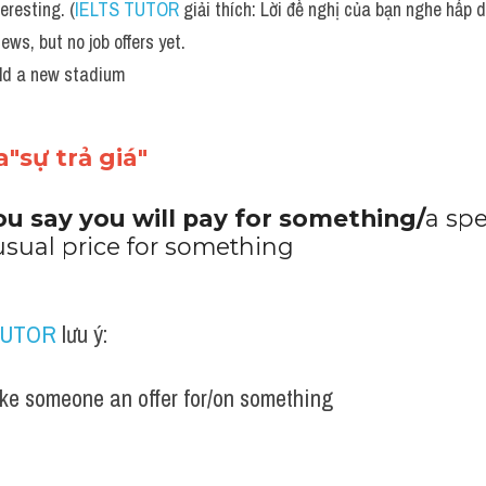
eresting. (
IELTS TUTOR
 giải thích: Lời đề nghị của bạn nghe hấp 
iews, but no job offers yet.
uild a new stadium
"sự trả giá"
ou say you will pay for something/
a spe
usual price for something
TUTOR
 lưu ý:
e someone an offer for​/​on something