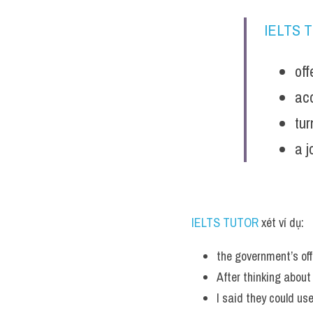
IELTS 
off
acc
tur
a j
IELTS TUTOR
 xét ví dụ:
the government’s offe
After thinking about 
I said they could us