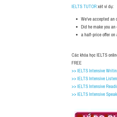
IELTS TUTOR
 xét ví dụ:
We’ve accepted an of
Did he make you an o
a half-price offer on 
Các khóa học IELTS online
FREE
>> IELTS Intensive Writing
>> IELTS Intensive Liste
>> IELTS Intensive Read
>> IELTS Intensive Speak