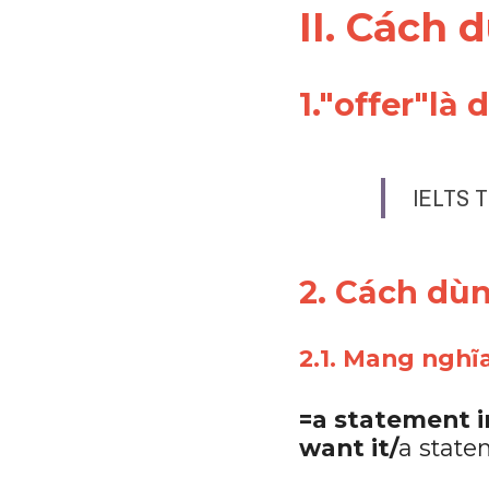
II. Cách 
1."
offer
"là 
IELTS T
2. Cách dù
2.1. Mang nghĩ
=a statement i
want it/
a state