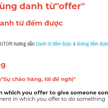
dùng danh từ"offer"
danh từ đếm được 
UTOR hướng dẫn 
Danh từ đếm được & không đếm được
ng 
a"Sự chào hàng, lời đề nghị"
n which you offer to give someone some
ment in which you offer to do something