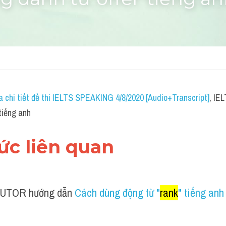
g danh từ"offer"tiếng a
a chi tiết đề thi IELTS SPEAKING 4/8/2020 [Audio+Transcript]
, IE
tiếng anh
hức liên quan 
UTOR hướng dẫn 
Cách dùng động từ "
rank
" tiếng anh