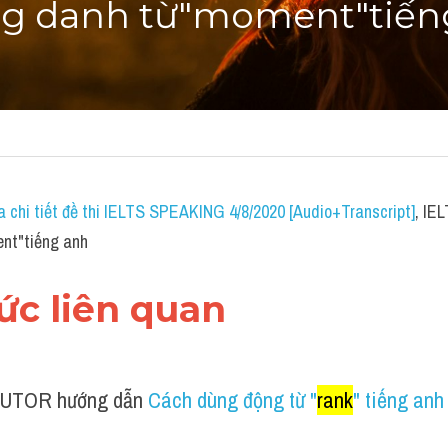
g danh từ"moment"tiến
a chi tiết đề thi IELTS SPEAKING 4/8/2020 [Audio+Transcript]
, IE
nt"tiếng anh
hức liên quan 
UTOR hướng dẫn 
Cách dùng động từ "
rank
" tiếng anh