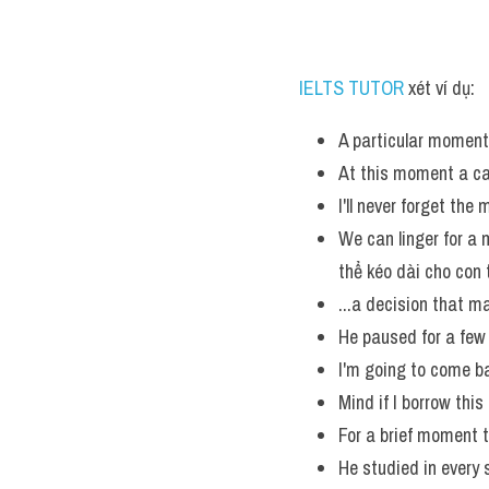
IELTS TUTOR
 xét ví dụ:
A particular moment 
At this moment a ca
I'll never forget the
We can linger for a
thể kéo dài cho con 
...a decision that 
He paused for a few
I'm going to come ba
Mind if I borrow thi
For a brief moment t
He studied in every