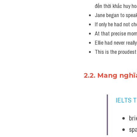
đến thời khắc huy ho
Jane began to speak
If only he had not c
At that precise mom
Ellie had never real
This is the proudes
2.2. Mang nghĩ
IELTS 
br
sp