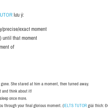
TUTOR
 lưu ý:
ry/precise/exact moment
) until that moment
ment of
gone. She stared at him a moment, then turned away. 
and think about it! 
sleep once more.
you through your final glorious moment. (
IELTS TUTOR
 giải thích: 