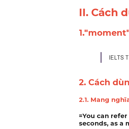
II. Cách
1."
moment
IELTS T
2. Cách dù
2.1. Mang nghĩ
=You can refer 
seconds, as a