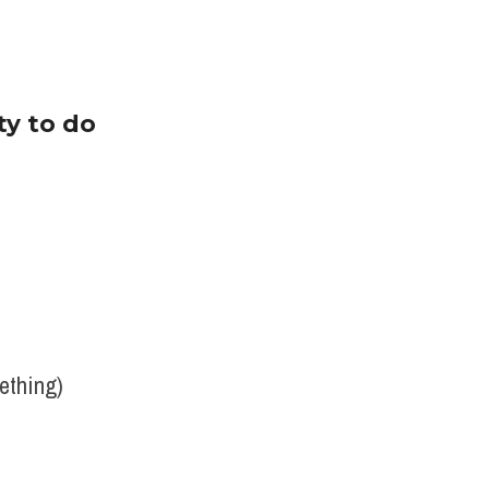
y to do 
ething)