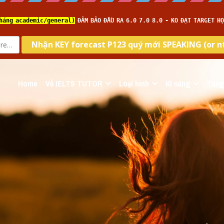
Home
Về IELTS TUTOR
Loại hình
Kĩ năng
Targ