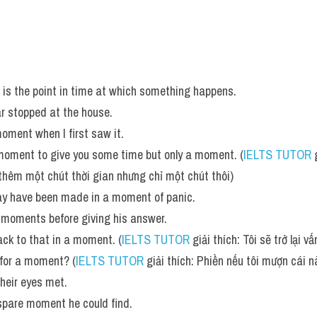
is the point in time at which something happens. 
r stopped at the house. 
 moment when I first saw it. 
 moment to give you some time but only a moment. (
IELTS TUTOR
 
thêm một chút thời gian nhưng chỉ một chút thôi)
may have been made in a moment of panic.
 moments before giving his answer. 
ck to that in a moment. (
IELTS TUTOR
 giải thích: Tôi sẽ trở lại v
s for a moment? (
IELTS TUTOR
 giải thích: Phiền nếu tôi mượn cái n
heir eyes met. 
 spare moment he could find.