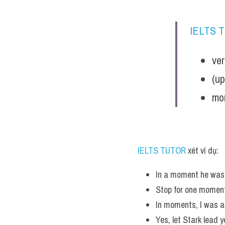
IELTS 
ve
(up
mo
IELTS TUTOR
 xét ví dụ:
In a moment he was 
Stop for one moment 
In moments, I was a
Yes, let Stark lead 