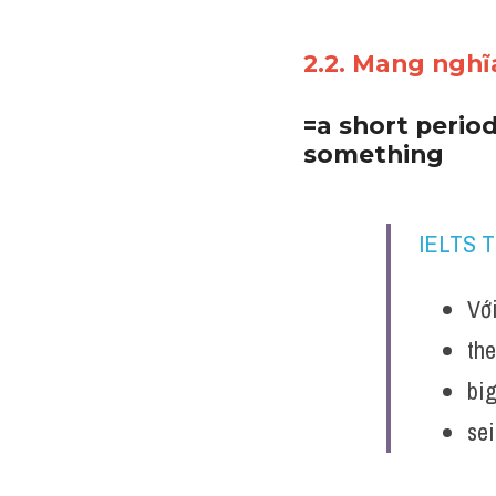
2.2. Mang nghĩa
=a short perio
something
IELTS 
Với
th
bi
se