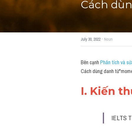
Cách dùn
·
July 30, 2022
Noun
Bên cạnh 
Phân tích và sử
Cách dùng danh từ"mome
I. Kiến t
IELTS T