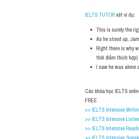
IELTS TUTOR
 xét ví dụ:
This is surely the 
As he stood up, Jam
Right there is why w
thời điểm thích hợp)
I saw he was alone 
Các khóa học IELTS online
FREE
>> IELTS Intensive Writing
>> IELTS Intensive Liste
>> IELTS Intensive Read
>> IELTS Intensive Speak