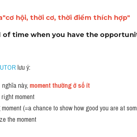
"cơ hội, thời cơ, thời điểm thích hợp"
d of time when you have the opportunit
TUTOR
 lưu ý:
 nghĩa này, 
moment thường ở số ít 
e right moment
g moment (=a chance to show how good you are at som
ize the moment