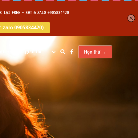
et
Thời gian thi
…
Học thử →