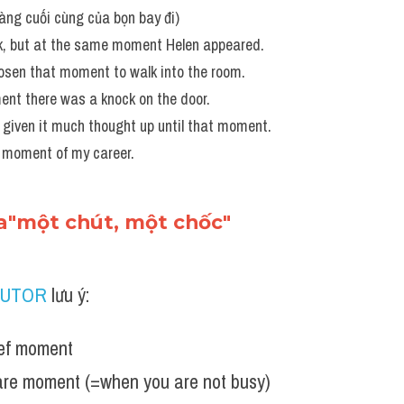
àng cuối cùng của bọn bay đi)
, but at the same moment Helen appeared. 
hosen that moment to walk into the room. 
ent there was a knock on the door. 
ly given it much thought up until that moment.
t moment of my career.
a"một chút, một chốc"
TUTOR
 lưu ý:
ief moment
are moment (=when you are not busy)