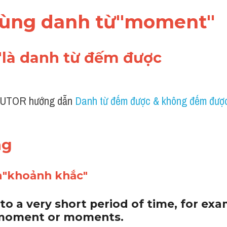
 dùng danh từ"moment"
"là danh từ đếm được 
UTOR hướng dẫn 
Danh từ đếm được & không đếm được
ng 
a"khoảnh khắc"
to a very short period of time, for exa
 moment or moments.