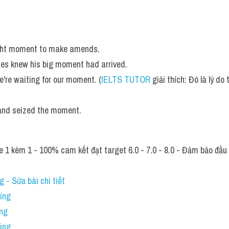
right moment to make amends. 
es knew his big moment had arrived. 
e're waiting for our moment. (
IELTS TUTOR
 giải thích: Đó là lý do
and seized the moment.
 1 kèm 1 - 100% cam kết đạt target 6.0 - 7.0 - 8.0 - Đảm bảo đầu ra
 - Sửa bài chi tiết
ning
ing
ing