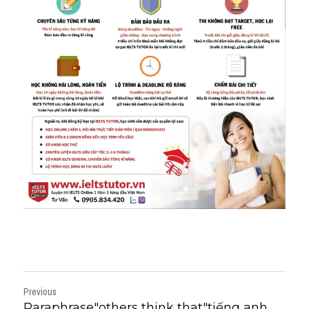
Previous
Paraphrase"others think that"tiếng anh