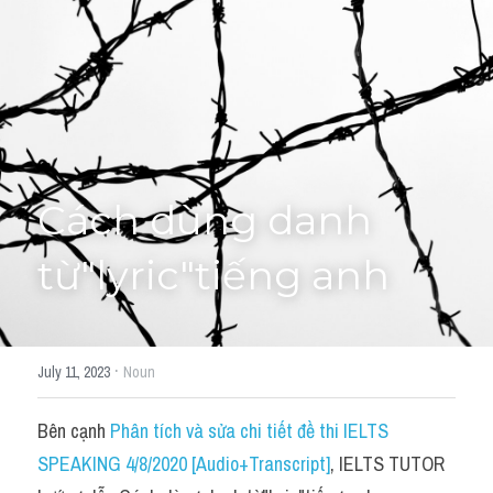
Học thử →
Cách dùng danh 
từ"lyric"tiếng anh
·
July 11, 2023
Noun
Bên cạnh 
Phân tích và sửa chi tiết đề thi IELTS 
SPEAKING 4/8/2020 [Audio+Transcript]
, IELTS TUTOR 