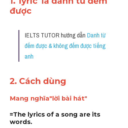
1."lyric"là danh từ đếm 
được
IELTS TUTOR hướng dẫn 
Danh từ 
đếm được & không đếm được tiếng 
anh
2. Cách dùng 
Mang nghĩa"lời bài hát"
=The lyrics of a song are its 
words.