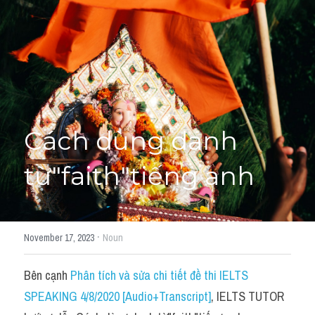
Học thử →
Cách dùng danh 
từ"faith"tiếng anh
·
November 17, 2023
Noun
Bên cạnh 
Phân tích và sửa chi tiết đề thi IELTS 
SPEAKING 4/8/2020 [Audio+Transcript]
, IELTS TUTOR 