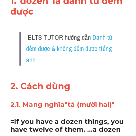
1."
dozen
"là danh từ đếm 
được
IELTS TUTOR hướng dẫn 
Danh từ 
đếm được & không đếm được tiếng 
anh
2. Cách dùng 
2.1. Mang nghĩa"tá (mười hai)"
=If you have a dozen things, you 
have twelve of them. ...a dozen 