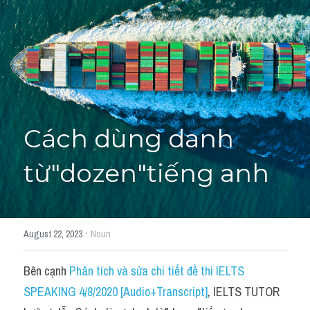
Học thử →
Cách dùng danh 
từ"dozen"tiếng anh
·
August 22, 2023
Noun
Bên cạnh 
Phân tích và sửa chi tiết đề thi IELTS 
SPEAKING 4/8/2020 [Audio+Transcript]
, IELTS TUTOR 