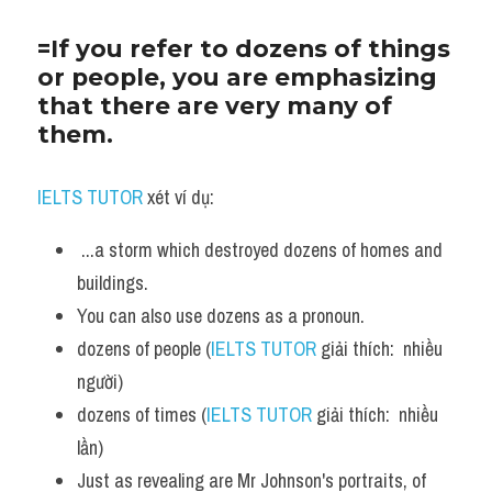
=If you refer to dozens of things 
or people, you are emphasizing 
that there are very many of 
them.
IELTS TUTOR
 xét ví dụ:
 ...a storm which destroyed dozens of homes and 
buildings. 
You can also use dozens as a pronoun. 
dozens of people (
IELTS TUTOR
 giải thích:  nhiều 
người)
dozens of times (
IELTS TUTOR
 giải thích:  nhiều 
lần)
Just as revealing are Mr Johnson's portraits, of 