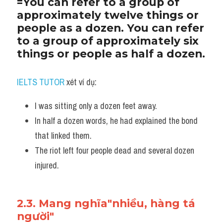
=You can refer to a group of 
approximately twelve things or 
people as a dozen. You can refer 
to a group of approximately six 
things or people as half a dozen.
IELTS TUTOR
 xét ví dụ:
I was sitting only a dozen feet away. 
In half a dozen words, he had explained the bond 
that linked them. 
The riot left four people dead and several dozen 
injured.
2.3. Mang nghĩa"nhiều, hàng tá 
người"