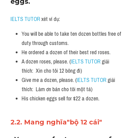
eggs.
IELTS TUTOR
 xét ví dụ:
You will be able to take ten dozen bottles free of 
duty through customs. 
He ordered a dozen of their best red roses. 
A dozen roses, please. (
IELTS TUTOR
 giải 
thích:  Xin cho tôi 12 bông đi)
Give me a dozen, please. (
IELTS TUTOR
 giải 
thích:  Làm ơn bán cho tôi một tá)
His chicken eggs sell for $22 a dozen.
2.2. Mang nghĩa"bộ 12 cái"