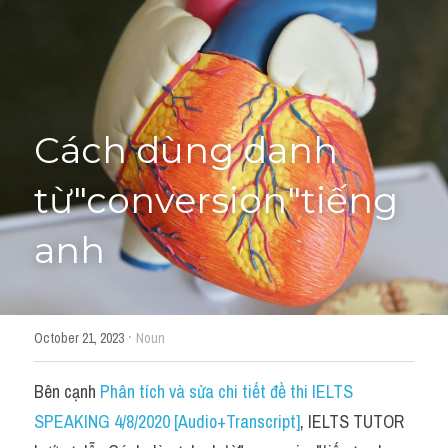
Học thử →
Cách dùng danh 
từ"conversion"tiếng 
anh
·
October 21, 2023
Noun
Bên cạnh 
Phân tích và sửa chi tiết đề thi IELTS 
SPEAKING 4/8/2020 [Audio+Transcript]
, IELTS TUTOR 