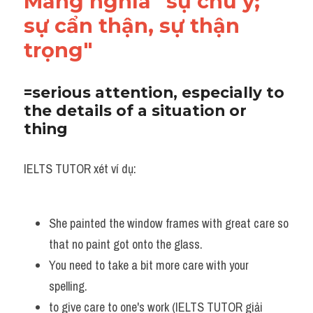
Mang nghĩa "sự chú ý; 
sự cẩn thận, sự thận 
trọng"
=serious attention, especially to 
the details of a situation or 
thing
IELTS TUTOR xét ví dụ:
She painted the window frames with great care so 
that no paint got onto the glass. 
You need to take a bit more care with your 
spelling.
to give care to one's work (IELTS TUTOR giải 