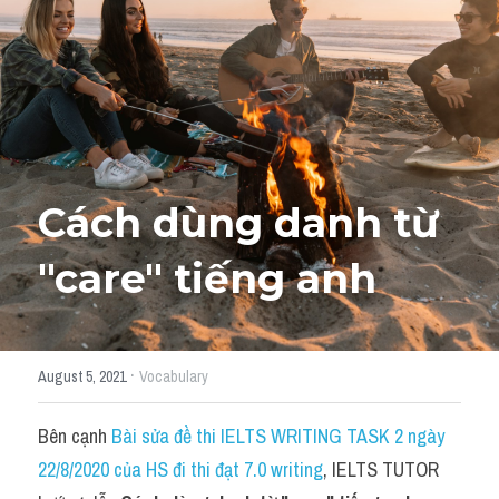
Học thử →
Cách dùng danh từ 
"
care" tiếng anh
·
August 5, 2021
Vocabulary
Bên cạnh 
Bài sửa đề thi IELTS WRITING TASK 2 ngày 
22/8/2020 của HS đi thi đạt 7.0 writing
, IELTS TUTOR 