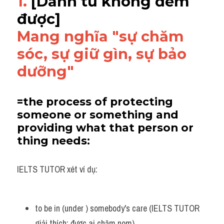
1. 
[Danh từ không đếm 
được] 
Mang nghĩa "sự chăm 
sóc, sự giữ gìn, sự bảo 
dưỡng"
=the process of protecting 
someone or something and 
providing what that person or 
thing needs:
IELTS TUTOR xét ví dụ:
to be in (under ) somebody's care (IELTS TUTOR 
giải thích: được ai chăm nom)