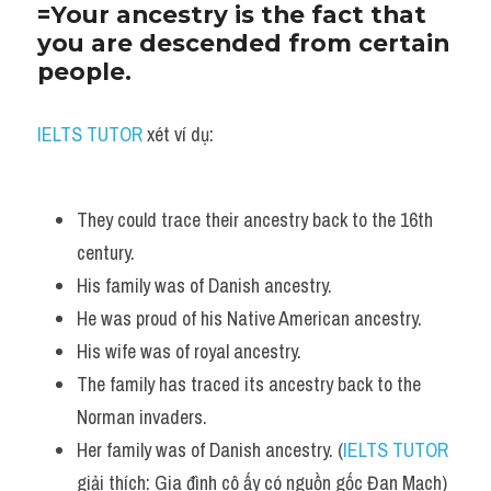
=Your ancestry is the fact that 
you are descended from certain 
people.
IELTS TUTOR
 xét ví dụ:
They could trace their ancestry back to the 16th 
century. 
His family was of Danish ancestry.
He was proud of his Native American ancestry. 
His wife was of royal ancestry. 
The family has traced its ancestry back to the 
Norman invaders.
Her family was of Danish ancestry. (
IELTS TUTOR
giải thích: Gia đình cô ấy có nguồn gốc Đan Mạch)