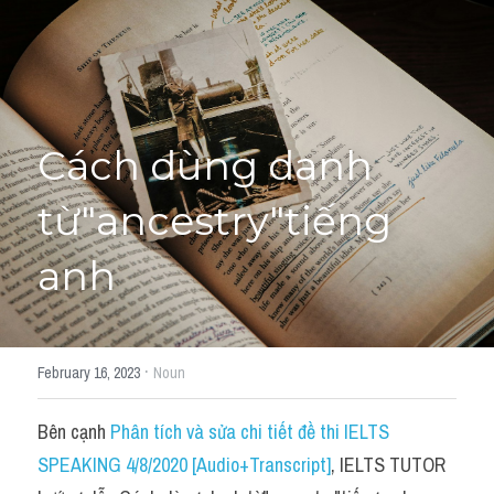
Học thử →
Cách dùng danh 
từ"ancestry"tiếng 
anh
·
February 16, 2023
Noun
Bên cạnh 
Phân tích và sửa chi tiết đề thi IELTS 
SPEAKING 4/8/2020 [Audio+Transcript]
, IELTS TUTOR 