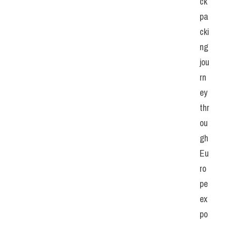
ck
pa
cki
ng 
jou
rn
ey 
thr
ou
gh 
Eu
ro
pe 
ex
po