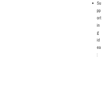
Su
pp
ort
in
g 
id
ea
: 