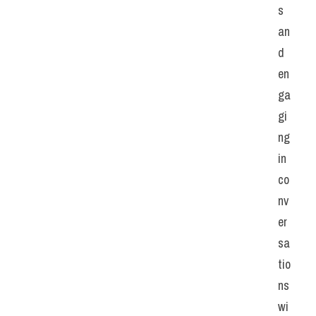
s 
an
d 
en
ga
gi
ng 
in 
co
nv
er
sa
tio
ns 
wi