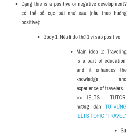
Dạng this is a positive or negative development? 
có thể bố cục bài như sau (nếu theo hướng 
positive):
Body 1: Nêu lí do thứ 1 vì sao positive 
Main idea 1: Travelling 
is a part of education, 
and it enhances the 
knowledge and 
experience of travelers.   
>> IELTS  TUTOR  
hướng  dẫn  
TỪ VỰNG 
IELTS TOPIC "TRAVEL"
Su