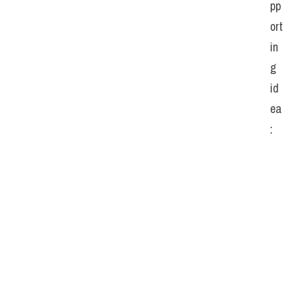
pp
ort
in
g 
id
ea
: