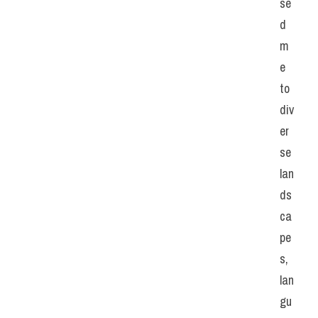
se
d 
m
e 
to 
div
er
se 
lan
ds
ca
pe
s, 
lan
gu