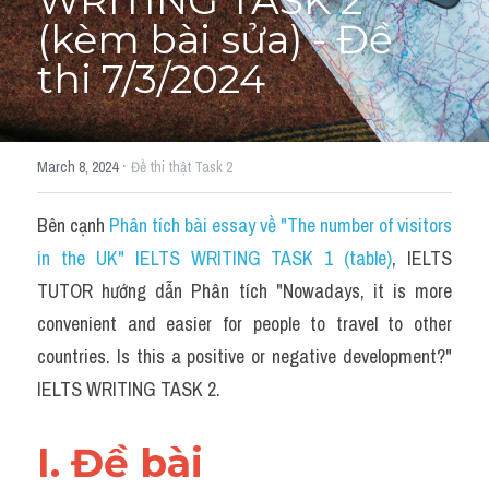
WRITING TASK 2 
(kèm bài sửa) - Đề 
thi 7/3/2024
·
March 8, 2024
Đề thi thật Task 2
Bên cạnh 
Phân tích bài essay về "The number of visitors 
in the UK" IELTS WRITING TASK 1 (table)
, IELTS 
TUTOR hướng dẫn Phân tích "Nowadays, it is more 
convenient and easier for people to travel to other 
countries. Is this a positive or negative development?" 
IELTS WRITING TASK 2.
I. Đề bài 