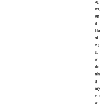
ag
es, 
an
d 
life
st
yle
s, 
wi
de
nin
g 
my 
vie
w 