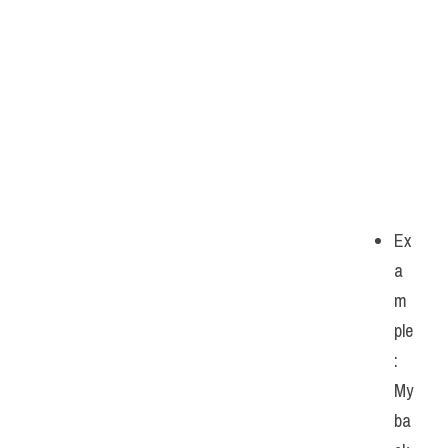
Ex
a
m
ple
: 
My 
ba