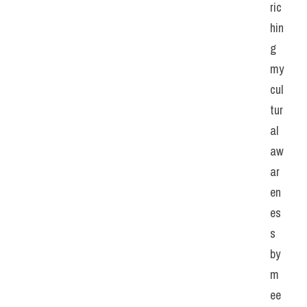
ric
hin
g 
my 
cul
tur
al 
aw
ar
en
es
s 
by 
m
ee