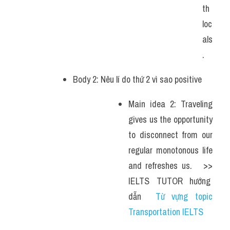
th 
loc
als
.
Body 2: Nêu lí do thứ 2 vì sao positive 
Main idea 2: Traveling 
gives us the opportunity 
to disconnect from our 
regular monotonous life 
and refreshes us.   >> 
IELTS  TUTOR  hướng  
dẫn  
Từ vựng topic 
Transportation IELTS