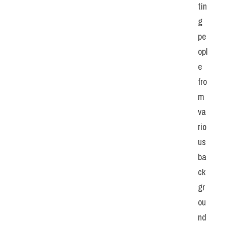
tin
g 
pe
opl
e 
fro
m 
va
rio
us 
ba
ck
gr
ou
nd