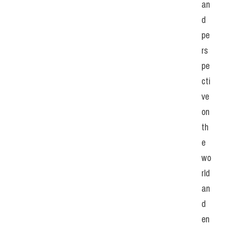
an
d 
pe
rs
pe
cti
ve 
on 
th
e 
wo
rld 
an
d 
en