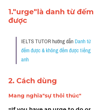
1."urge"là danh từ đếm 
được
IELTS TUTOR hướng dẫn 
Danh từ 
đếm được & không đếm được tiếng 
anh
2. Cách dùng 
Mang nghĩa"sự thôi thúc"
=If you have an urge to do or 