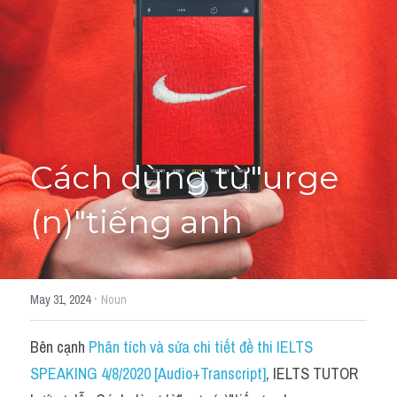
Học thử →
Cách dùng từ"urge 
(n)"tiếng anh
·
May 31, 2024
Noun
Bên cạnh 
Phân tích và sửa chi tiết đề thi IELTS 
SPEAKING 4/8/2020 [Audio+Transcript]
, IELTS TUTOR 