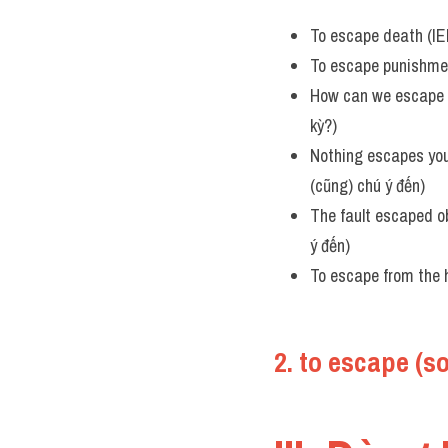
To escape death (IE
To escape punishmen
How can we escape t
kỳ?)
Nothing escapes your
(cũng) chú ý đến)
The fault escaped o
ý đến)
To escape from the h
2. to escape (s