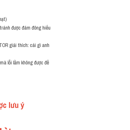
hạt)
tránh được đám đông hiếu 
R giải thích: cái gì anh 
mà lỗi lầm không được để 
ợc lưu ý