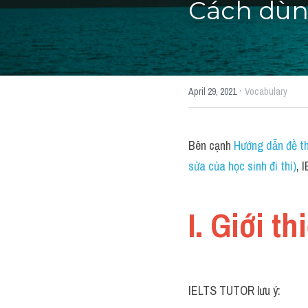
Cách dùn
·
April 29, 2021
Vocabulary
Bên cạnh 
Hướng dẫn đề th
sửa của học sinh đi thi)
, 
I. Giới t
IELTS TUTOR lưu ý: