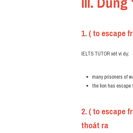
III. Dùng
1. ( to escape 
IELTS TUTOR xét ví dụ:
many prisoners of wa
the lion has escape 
2. ( to escape f
thoát ra