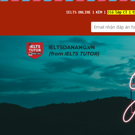
IELTSDANANG.VN
(from 
IELTS TUTOR
)