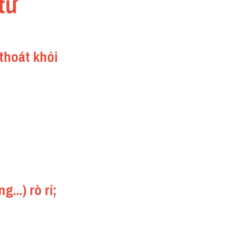
từ
 thoát khỏi
..) rò rỉ; 