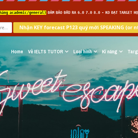
Home
Về IELTS TUTOR
Loại hình
Kĩ năng
Targ