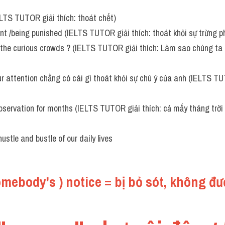
LTS TUTOR giải thích: thoát chết)
t /being punished (IELTS TUTOR giải thích: thoát khỏi sự trừng p
he curious crowds ? (IELTS TUTOR giải thích: Làm sao chúng ta 
 attention chẳng có cái gì thoát khỏi sự chú ý của anh (IELTS TUTO
bservation for months (IELTS TUTOR giải thích: cả mấy tháng trời 
ustle and bustle of our daily lives
omebody's ) notice = bị bỏ sót, không đư