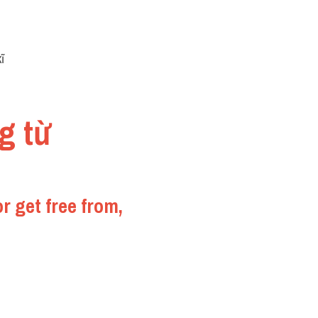
ĩ 
g từ 
 get free from, 