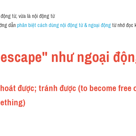
động từ, vừa là nội động từ 
ớng dẫn 
phân biệt cách dùng nội động từ & ngoại động
 từ nhớ đọc k
 "escape" như ngoại độn
hoát được; tránh được (to become free or
mething)