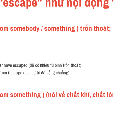
 "escape" như nội động 
from somebody / something ) trốn thoát;
r have escaped (đã có nhiều tù binh trốn thoát)
from its cage (con sư tử đã sổng chuồng)
rom something ) (nói về chất khí, chất lỏng.