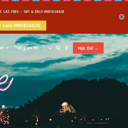
et
Thời gian thi
…
Học thử →