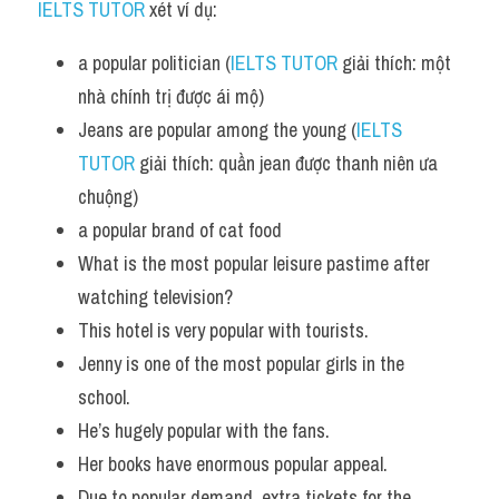
IELTS TUTOR
 xét ví dụ:
a popular politician (
IELTS TUTOR
 giải thích: một 
nhà chính trị được ái mộ)
Jeans are popular among the young (
IELTS 
TUTOR
 giải thích: quần jean được thanh niên ưa 
chuộng)
a popular brand of cat food 
What is the most popular leisure pastime after 
watching television? 
This hotel is very popular with tourists.
Jenny is one of the most popular girls in the 
school. 
He’s hugely popular with the fans.
Her books have enormous popular appeal.
Due to popular demand, extra tickets for the 