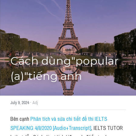
Học thử →
Cách dùng"popular 
(a)"tiếng anh
·
July 9, 2024
Adj
Bên cạnh 
Phân tích và sửa chi tiết đề thi IELTS 
SPEAKING 4/8/2020 [Audio+Transcript]
, IELTS TUTOR 