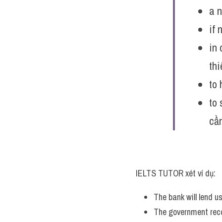
a 
if 
in 
thi
to
to 
cần
IELTS TUTOR xét ví dụ:
The bank will lend u
The government reco