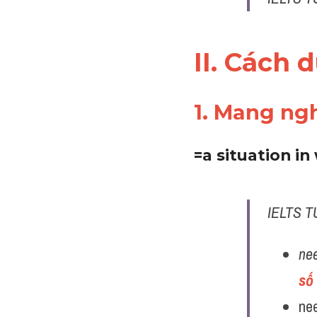
II. Cách 
1. Mang ngh
=a situation in
IELTS T
nee
số 
nee