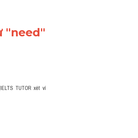
từ "need"
 (IELTS  TUTOR  xét  ví  