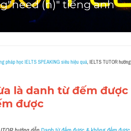
g"need (n)" tiếng anh
ng pháp học IELTS SPEAKING siêu hiệu quả
, IELTS TUTOR hướng 
ừa là danh từ đếm được 
ếm được
UTOR hướng dẫn 
Danh từ đếm được & không đếm được 