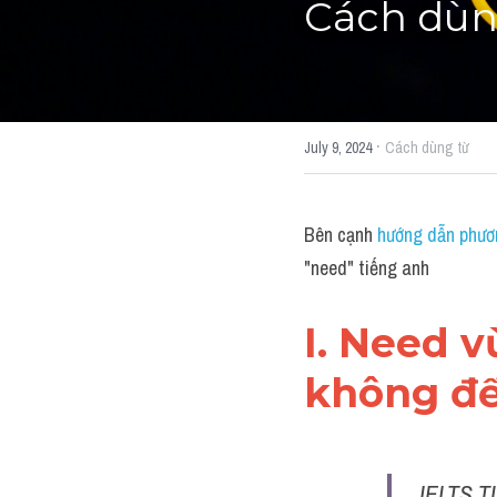
Cách dùn
·
July 9, 2024
Cách dùng từ
Bên cạnh 
hướng dẫn phươ
"need" tiếng anh
I. Need v
không đ
IELTS T