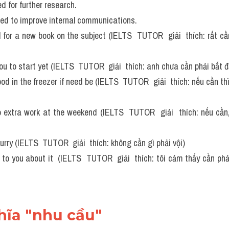
d for further research. 
eed to improve internal communications.
d for a new book on the subject (IELTS  TUTOR  giải  thích: rất c
you to start yet (IELTS  TUTOR  giải  thích: anh chưa cần phải bắt 
od in the freezer if need be (IELTS  TUTOR  giải  thích: nếu cần thì
do extra work at the weekend (IELTS  TUTOR  giải  thích: nếu cần,
hurry (IELTS  TUTOR  giải  thích: không cần gì phải vội)
lk to you about it  (IELTS  TUTOR  giải  thích: tôi cảm thấy cần phả
hĩa "nhu cầu"