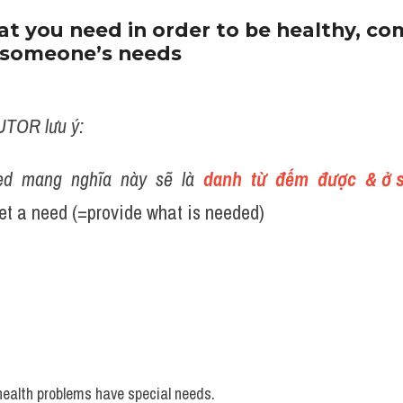
t you need in order to be healthy, com
c someone’s needs
UTOR lưu ý:
d  mang  nghĩa  này  sẽ  là 
 danh  từ  đếm  được  & ở 
t a need (=provide what is needed)
health problems have special needs.