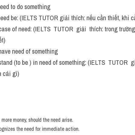
need to do something
need be: (IELTS TUTOR giải thích: nếu cần thiết, khi c
case of need: (IELTS  TUTOR  giải  thích: trong trường
ết)
 have need of something
stand (to be ) in need of something: (IELTS  TUTOR  giả
 cái gì)
s more money, should the need arise.
gnizes the need for immediate action. 