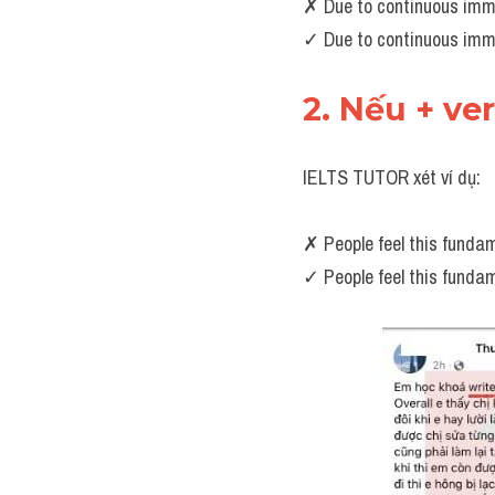
✗ Due to continuous immi
✓ Due to continuous immi
2. Nếu + ve
IELTS TUTOR xét ví dụ:
✗ People feel this fundam
✓ People feel this fundam