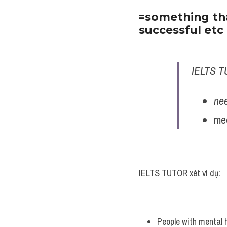
=something tha
successful et
IELTS T
nee
mee
IELTS TUTOR xét ví dụ:
People with mental 