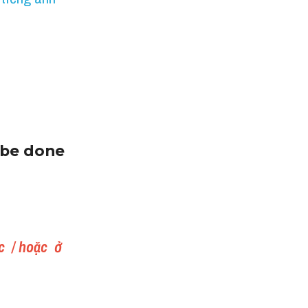
o be done
 / hoặc  ở 