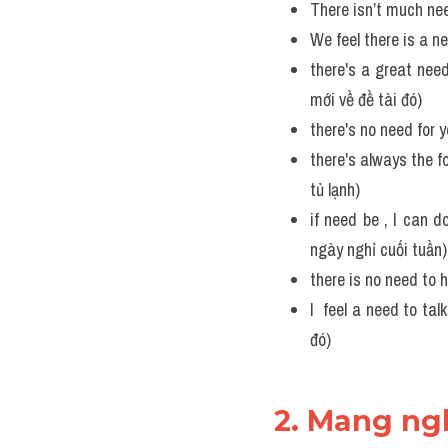
There isn’t much nee
We feel there is a n
there's a great nee
mới về đề tài đó)
there's no need for 
there's always the fo
tủ lạnh)
if need be , I can 
ngày nghỉ cuối tuần)
there is no need to 
I  feel a need to ta
đó)
2. Mang ng