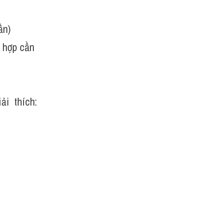
ần)
 hợp cần 
i  thích: 