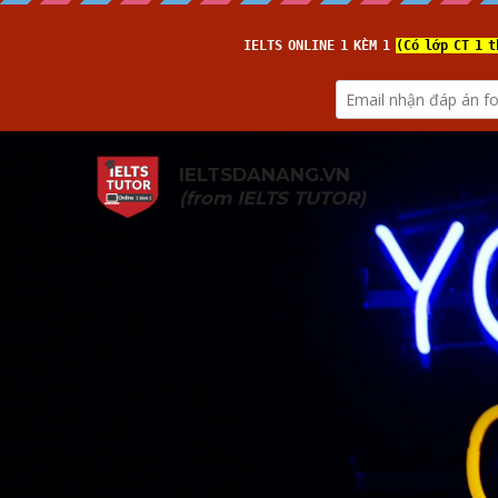
IELTSDANANG.VN
(from 
IELTS TUTOR
)