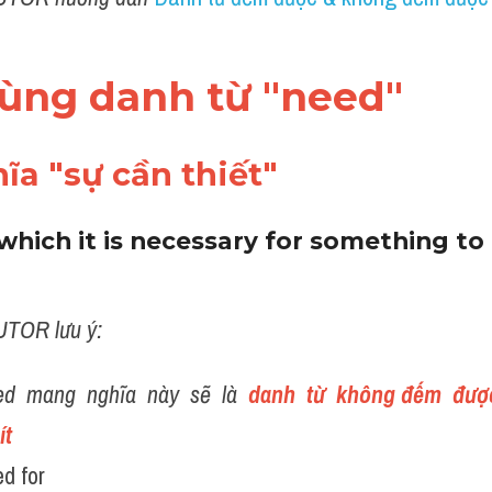
dùng danh từ "need"
ĩa "sự cần thiết"
 which it is necessary for something t
UTOR lưu ý:
d  mang  nghĩa  này  sẽ  là 
 danh  từ  không đếm  được 
ít 
d for