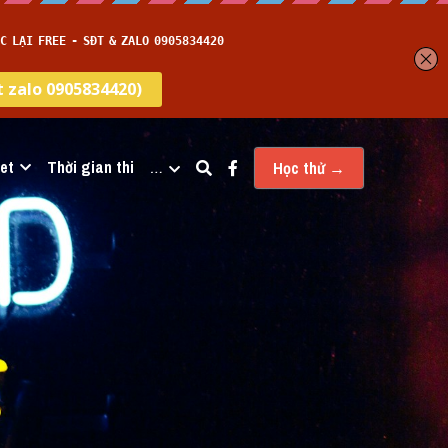
et
Thời gian thi
…
Học thử →