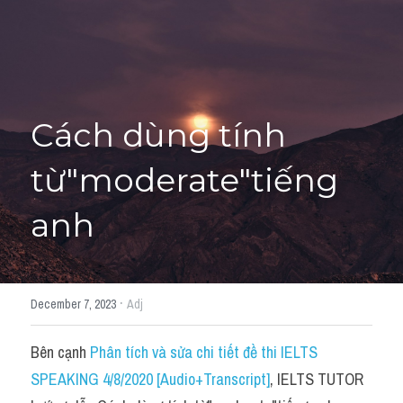
Học thử →
Cách dùng tính 
từ"moderate"tiếng 
anh
·
December 7, 2023
Adj
Bên cạnh 
Phân tích và sửa chi tiết đề thi IELTS 
SPEAKING 4/8/2020 [Audio+Transcript]
, IELTS TUTOR 