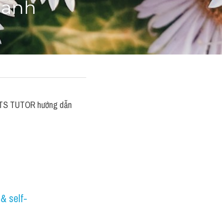
 anh
LTS TUTOR hướng dẫn 
& self-