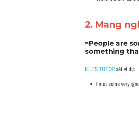
2. Mang ngh
=People are so
something that 
IELTS TUTOR
 xét ví dụ:
I met some very igno