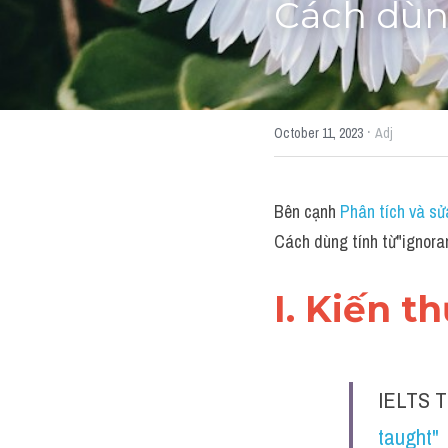
Cách dùng
·
October 11, 2023
Adj
Bên cạnh 
Phân tích và sử
Cách dùng tính từ"ignora
I. Kiến t
IELTS T
taught" 