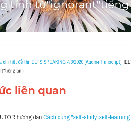
 tính từ"ignorant"tiếng
a chi tiết đề thi IELTS SPEAKING 4/8/2020 [Audio+Transcript]
, IE
nt"tiếng anh
hức liên quan 
UTOR hướng dẫn 
Cách dùng "self-study, self-learning 