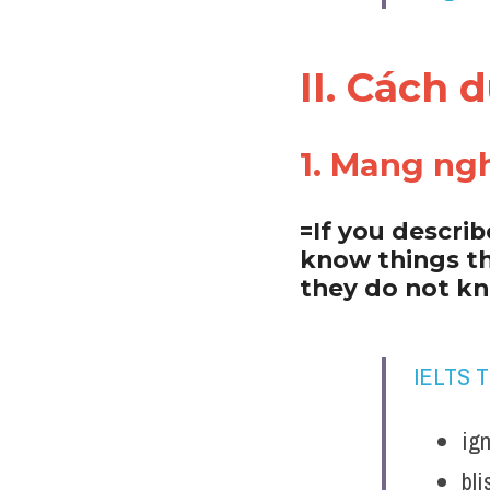
II. Cách 
1. Mang ngh
=If you descri
know things th
they do not kno
IELTS 
ig
bli