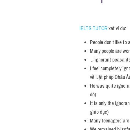
IELTS TUTOR
 xét ví dụ:
People don't like to 
Many people are worr
 ...ignorant peasant
I feel completely ign
về luật pháp Châu Â
He was quite ignoran
đó)
It is only the ignor
giáo dục)
Many teenagers are s
We remained blissful