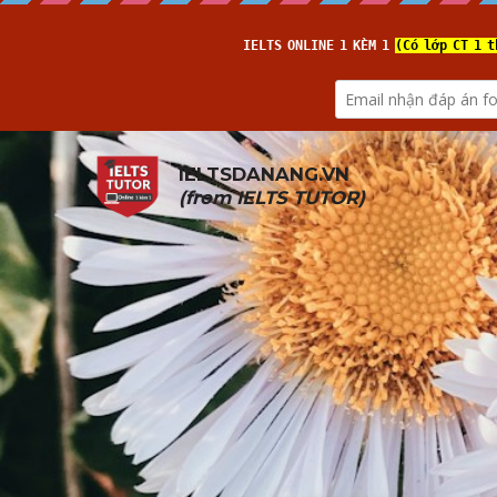
IELTSDANANG.VN
(from 
IELTS TUTOR
)