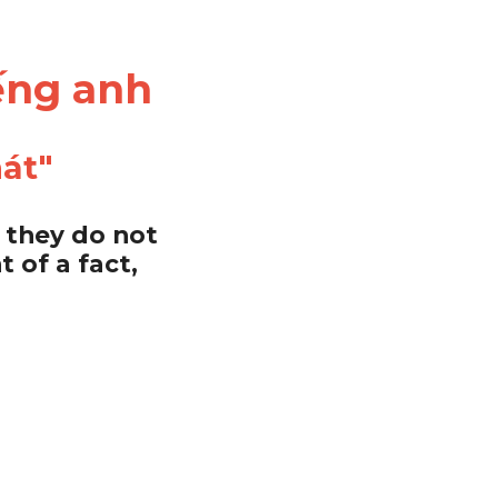
iếng anh
nát"
they do not 
of a fact, 