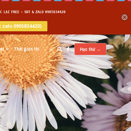
et
Thời gian thi
…
Học thử →