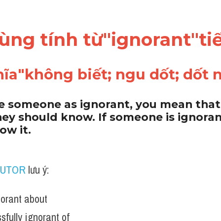
dùng tính từ"ignorant"t
ĩa"không biết; ngu dốt; dốt 
be someone as ignorant, you mean that 
ey should know. If someone is ignorant 
w it. 
TUTOR
 lưu ý:
norant about
ssfully ignorant of