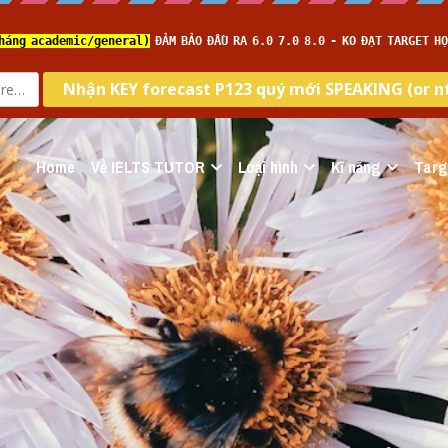
Home
Về IELTS TUTOR
Loại hình
Kĩ năng
Targ