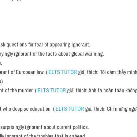
ask questions for fear of appearing ignorant. 
yingly ignorant of the facts about global warming.
s.
orant of European law. (
IELTS TUTOR
 giải thích: Tôi cảm thấy mình
u)
t of the murder. (
IELTS TUTOR
 giải thích: Anh ta hoàn toàn không
ant who despise education. (
IELTS TUTOR
 giải thích: Chỉ những ng
urprisingly ignorant about current politics. 
ly ignorant of the troubles that lay ahead.