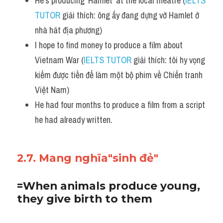
He's producing 'Hamlet' at the local theatre (
IELTS 
TUTOR
 giải thích: ông ấy đang dựng vở Hamlet ở 
nhà hát địa phương)
I hope to find money to produce a film about 
Vietnam War (
IELTS TUTOR
 giải thích: tôi hy vọng 
kiếm được tiền để làm một bộ phim về Chiến tranh 
Việt Nam)
He had four months to produce a film from a script 
he had already written.
2.7. Mang nghĩa"sinh đẻ"
=When animals produce young, 
they give birth to them