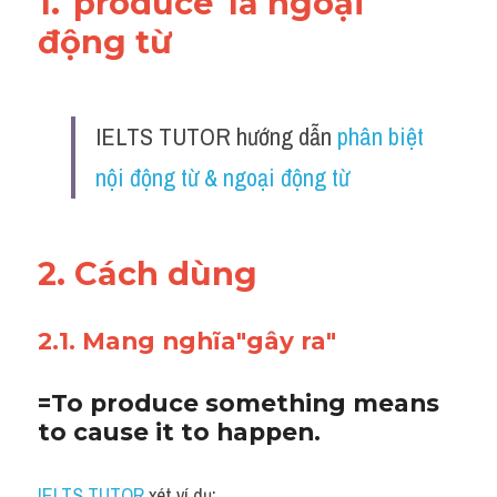
1."produce"là ngoại 
động từ 
IELTS TUTOR hướng dẫn 
phân biệt 
nội động từ & ngoại động từ
2. Cách dùng 
2.1. Mang nghĩa"gây ra"
=To produce something means 
to cause it to happen. 
IELTS TUTOR
 xét ví dụ: