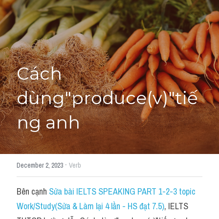
Học thử →
Cách 
dùng"produce(v)"tiế
ng anh
·
December 2, 2023
Verb
Bên cạnh 
Sửa bài IELTS SPEAKING PART 1-2-3 topic 
Work/Study(Sửa & Làm lại 4 lần - HS đạt 7.5)
, IELTS 