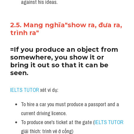
against his ideas.
2.5. Mang nghĩa"show ra, đưa ra, 
trình ra"
=If you produce an object from 
somewhere, you show it or 
bring it out so that it can be 
seen.
IELTS TUTOR
 xét ví dụ:
To hire a car you must produce a passport and a 
current driving licence.
To produce one's ticket at the gate (
IELTS TUTOR
giải thích: trình vé ở cổng)