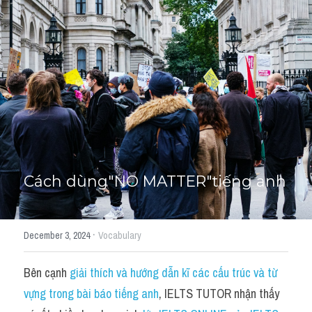
Học thử →
Cách dùng"NO MATTER"tiếng anh
·
December 3, 2024
Vocabulary
Bên cạnh 
giải thích và hướng dẫn kĩ các cấu trúc và từ 
vựng trong bài báo tiếng anh
, IELTS TUTOR nhận thấy 