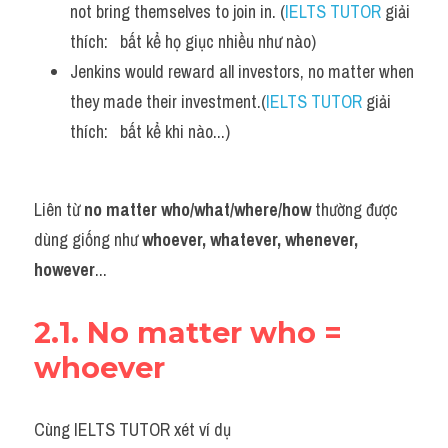
not bring themselves to join in. (
IELTS TUTOR
 giải 
thích:   bất kể họ giục nhiều như nào)
Jenkins would reward all investors, no matter when 
they made their investment.(
IELTS TUTOR
 giải 
thích:   bất kể khi nào...)
Liên từ
 no matter who/what/where/how 
thường được 
dùng giống như 
whoever, whatever, whenever, 
however
...
2.1. No matter who = 
whoever
Cùng IELTS TUTOR xét ví dụ