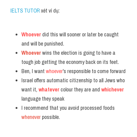
IELTS TUTOR
 xét ví dụ:
Whoever
 did this will sooner or later be caught 
and will be punished. 
Whoever
 wins the election is going to have a 
tough job getting the economy back on its feet. 
Ben, I want 
whoever
's responsible to come forward
Israel offers automatic citizenship to all Jews who 
want it, 
whatever
 colour they are and 
whichever
language they speak
I recommend that you avoid processed foods 
whenever
 possible.