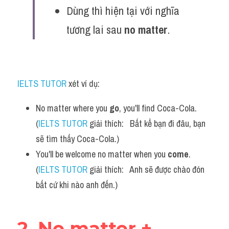
Dùng thì hiện tại với nghĩa 
tương lai sau 
no matter
.
IELTS TUTOR
 xét ví dụ:
No matter where you 
go
, you'll find Coca-Cola. 
(
IELTS TUTOR
 giải thích:   Bất kể bạn đi đâu, bạn 
sẽ tìm thấy Coca-Cola.)
You'll be welcome no matter when you 
come
. 
(
IELTS TUTOR
 giải thích:   Anh sẽ được chào đón 
bất cứ khi nào anh đến.)
2. No matter + 