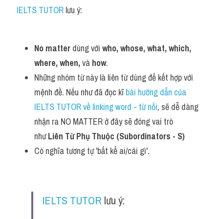
IELTS TUTOR
 lưu ý:
No matter
 dùng với 
who, whose, what, which, 
where, when,
 và 
how
. 
Những nhóm từ này là liên từ dùng để kết hợp với 
mệnh đề. Nếu như đã đọc kĩ 
bài hướng dẫn của 
IELTS TUTOR về linking word - từ nối
, sẽ dễ dàng 
nhận ra NO MATTER ở đây sẽ đóng vai trò 
như 
Liên Từ Phụ Thuộc (Subordinators - S)
Có nghĩa tương tự 'bất kể ai/cái gì'.
IELTS TUTOR
 lưu ý: