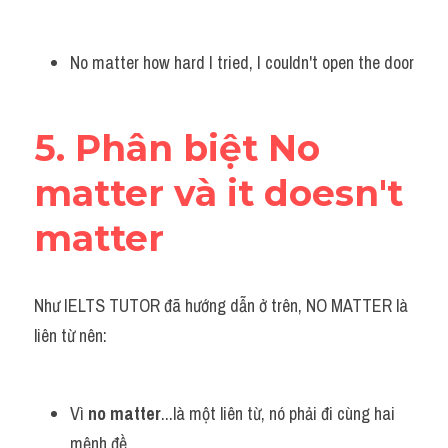
No matter how hard I tried, I couldn't open the door
5. Phân biệt No 
matter và it doesn't 
matter 
Như IELTS TUTOR đã hướng dẫn ở trên, NO MATTER là 
liên từ nên:
Vì 
no matter
...là một liên từ, nó phải đi cùng hai 
mệnh đề