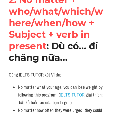
who/what/which/w
here/when/how + 
Subject + verb in 
present
: Dù có… đi 
chăng nữa…
Cùng IELTS TUTOR xét Ví dụ:
No matter what your age, you can lose weight by 
following this program. (
IELTS TUTOR
 giải thích:  
 bất kể tuổi tác của bạn là gì...)
No matter how often they were urged, they could 