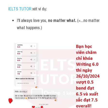
IELTS TUTOR
 xét ví dụ:
I'll always love you, 
no matter what.
 (=...no matter 
what happens.)