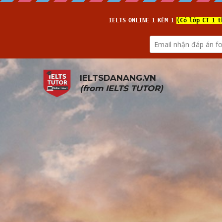
IELTSDANANG.VN
(from 
IELTS TUTOR
)