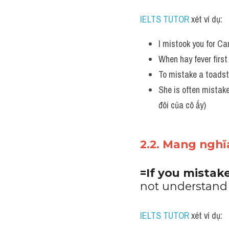
IELTS TUTOR
 xét ví dụ:
I mistook you for Car
When hay fever first
To mistake a toadst
She is often mistaken
đôi của cô ấy)
2.2. Mang nghĩa
=If you mistak
not understand
IELTS TUTOR
 xét ví dụ: