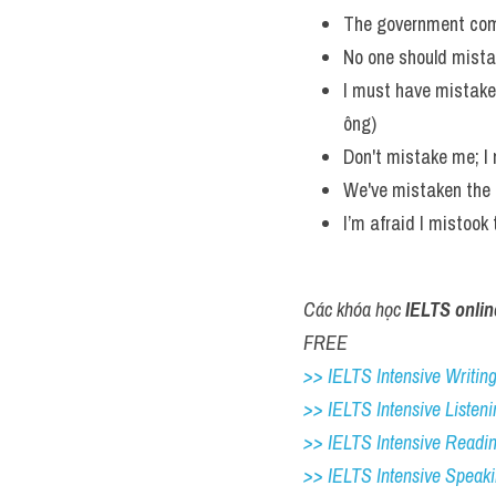
The government compl
No one should mistak
I must have mistake
ông) 
Don't mistake me; I
We've mistaken the 
I’m afraid I mistook 
Các khóa học 
IELTS onlin
FREE
>> IELTS Intensive Writing 
>> IELTS Intensive Listeni
>> IELTS Intensive Readi
>> IELTS Intensive Speak