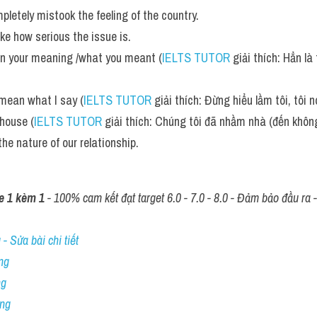
etely mistook the feeling of the country. 
e how serious the issue is.
n your meaning /what you meant (
IELTS TUTOR
 giải thích: Hẳn là
 mean what I say (
IELTS TUTOR
 giải thích: Đừng hiểu lầm tôi, tôi 
house (
IELTS TUTOR
 giải thích: Chúng tôi đã nhầm nhà (đến khôn
the nature of our relationship.
e 1 kèm 1
 - 100% cam kết đạt target 6.0 - 7.0 - 8.0 - Đảm bảo đầu ra - 
- Sửa bài chi tiết
ng
ng
ing