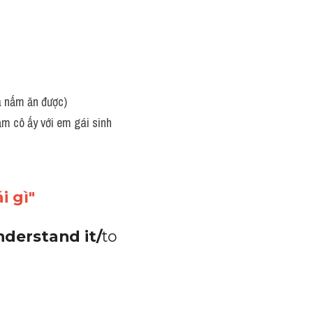
à nấm ăn được)
ầm cô ấy với em gái sinh 
i gì"
nderstand it/
to 