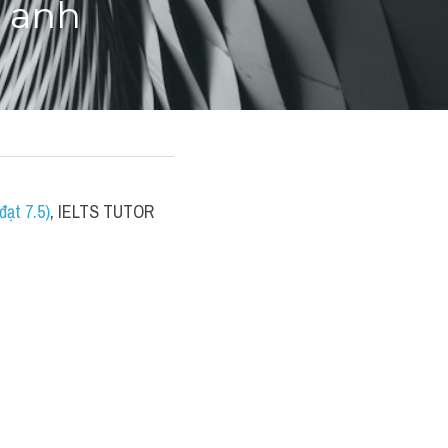
g anh
ạt 7.5)
, IELTS TUTOR 