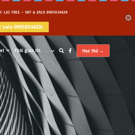
et
Thời gian thi
…
Học thử →