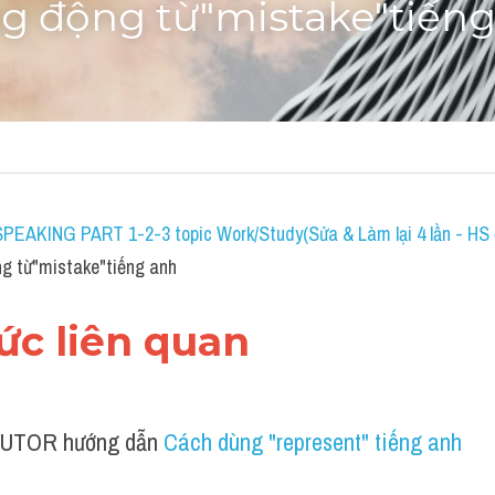
g động từ"mistake"tiến
SPEAKING PART 1-2-3 topic Work/Study(Sửa & Làm lại 4 lần - HS đ
g từ"mistake"tiếng anh
hức liên quan 
UTOR hướng dẫn 
Cách dùng "represent" tiếng anh