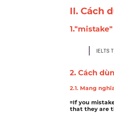
II. Cách
1."mistake"
IELTS T
2. Cách dù
2.1. Mang nghĩa
=If you mistak
that they are t