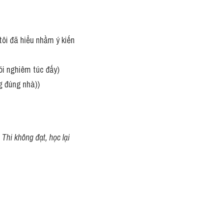
 tôi đã hiểu nhầm ý kiến 
nói nghiêm túc đấy)
g đúng nhà))
Thi không đạt, học lại 