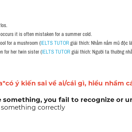
los.
 occurs it is often mistaken for a summer cold.
ool for a mushroom (
IELTS TUTOR
 giải thích: Nhầm nấm mũ độc l
 for her twin sister (
IELTS TUTOR
 giải thích: Người ta thường nh
"có ý kiến sai về ai/cái gì, hiểu nhầm cá
e something, you fail to recognize or u
 something correctly