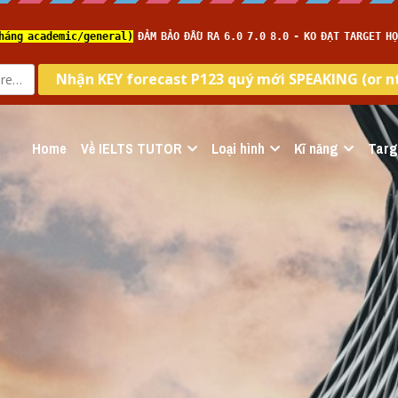
Home
Về IELTS TUTOR
Loại hình
Kĩ năng
Targ