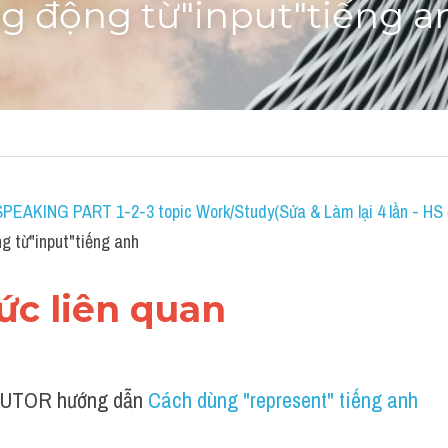
g động từ"input"tiếng a
SPEAKING PART 1-2-3 topic Work/Study(Sửa & Làm lại 4 lần - HS đ
g từ"input"tiếng anh
hức liên quan 
UTOR hướng dẫn 
Cách dùng "represent" tiếng anh