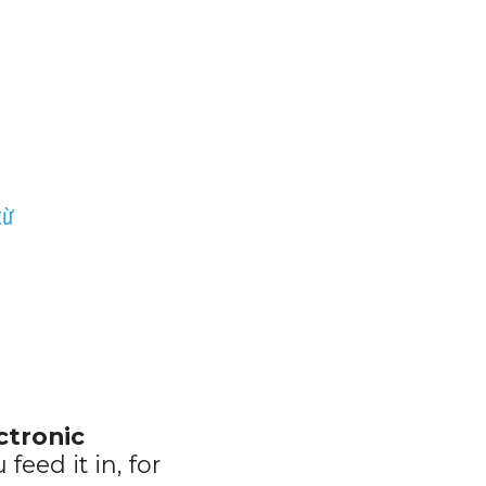
từ
tronic 
eed it in, for 