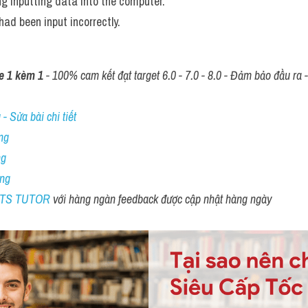
ng inputting data into the computer.
had been input incorrectly.
e 1 kèm 1
 - 100% cam kết đạt target 6.0 - 7.0 - 8.0 - Đảm bảo đầu ra - 
- Sửa bài chi tiết
ng
ng
ing
ELTS TUTOR 
với hàng ngàn feedback được cập nhật hàng ngày