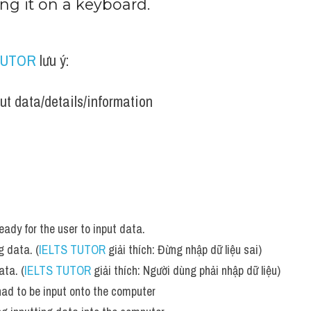
ng it on a keyboard.
TUTOR
 lưu ý:
ut data/details/information
ady for the user to input data.
g data. (
IELTS TUTOR
 giải thích: Đừng nhập dữ liệu sai)
ata. (
IELTS TUTOR
 giải thích: Người dùng phải nhập dữ liệu)
 had to be input onto the computer