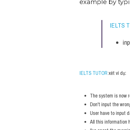
example by typi
IELTS 
inp
IELTS TUTOR
 xét ví dụ:
The system is now re
Don't input the wron
User have to input d
All this information