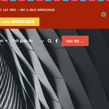
et
Thời gian thi
…
Học thử →