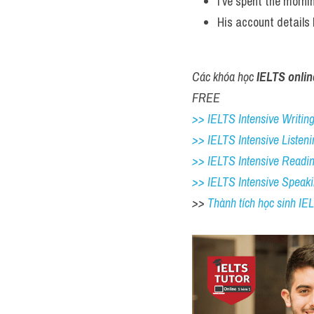
I've spent the morni
His account details 
Các khóa học 
IELTS onlin
FREE
>> IELTS Intensive Writing 
>> IELTS Intensive Listeni
>> IELTS Intensive Readi
>> IELTS Intensive Speak
>> 
Thành tích học sinh I