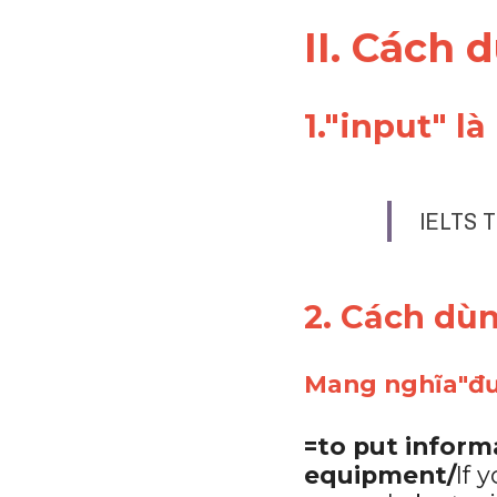
II. Cách 
1."input" l
IELTS T
2. Cách dù
Mang nghĩa"đưa
=to put informa
equipment/
If 