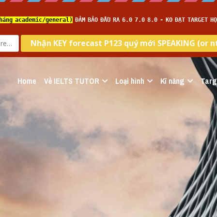
Home
Về IELTS TUTOR
Loại hình
Kĩ năng
Targ