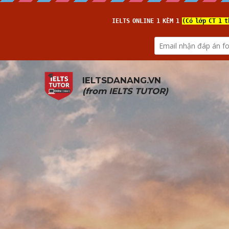
IELTSDANANG.VN
(from 
IELTS TUTOR
)