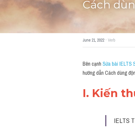
Cách dùn
·
June 21, 2022
Verb
Bên cạnh 
Sửa bài IELTS 
hướng dẫn Cách dùng độn
I. Kiến t
IELTS T