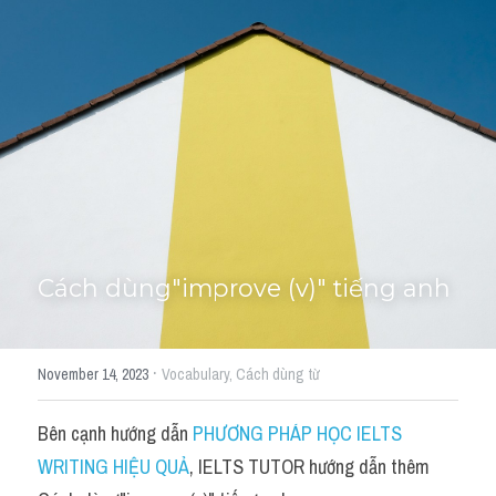
Học thử →
Cách dùng"improve (v)" tiếng anh
·
November 14, 2023
Vocabulary,
Cách dùng từ
Bên cạnh hướng dẫn 
PHƯƠNG PHÁP HỌC IELTS 
WRITING HIỆU QUẢ
, IELTS TUTOR hướng dẫn thêm 