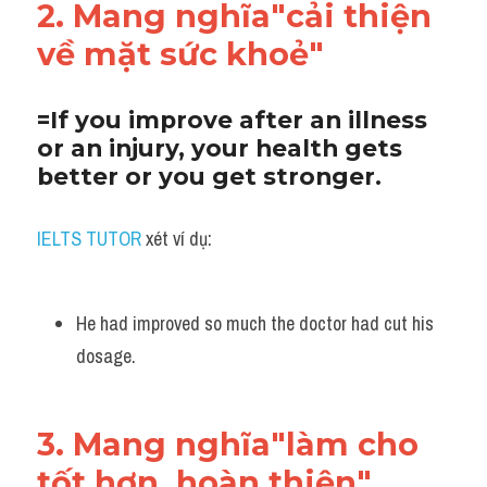
2. Mang nghĩa"cải thiện 
về mặt sức khoẻ"
=If you improve after an illness 
or an injury, your health gets 
better or you get stronger.
IELTS TUTOR
 xét ví dụ:
He had improved so much the doctor had cut his 
dosage.
3. Mang nghĩa"làm cho 
tốt hơn, hoàn thiện"