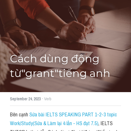
Học thử →
Cách dùng động 
từ"grant"tiếng anh
·
September 24, 2023
Verb
Bên cạnh 
Sửa bài IELTS SPEAKING PART 1-2-3 topic 
Work/Study(Sửa & Làm lại 4 lần - HS đạt 7.5)
, IELTS 