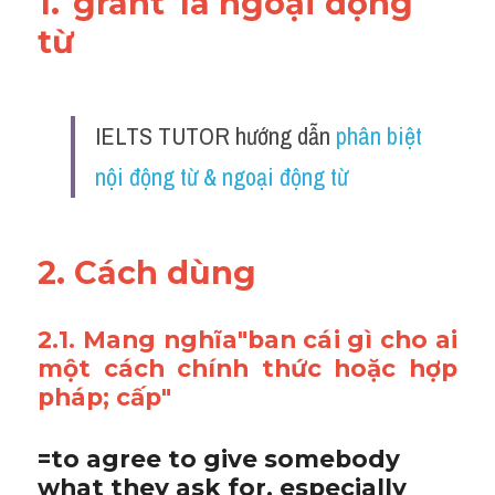
1."grant"là ngoại động 
từ 
IELTS TUTOR hướng dẫn 
phân biệt 
nội động từ & ngoại động từ
2. Cách dùng 
2.1. Mang nghĩa"ban cái gì cho ai 
một cách chính thức hoặc hợp 
pháp; cấp"
=to agree to give somebody 
what they ask for, especially 