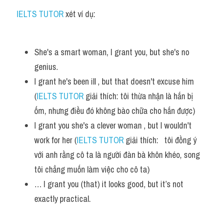
IELTS TUTOR
 xét ví dụ:
She's a smart woman, I grant you, but she's no 
genius. 
I grant he's been ill , but that doesn't excuse him 
(
IELTS TUTOR
 giải thích: tôi thừa nhận là hắn bị 
ốm, nhưng điều đó không bào chữa cho hắn được)
I grant you she's a clever woman , but I wouldn't 
work for her (
IELTS TUTOR
 giải thích:   tôi đồng ý 
với anh rằng cô ta là người đàn bà khôn khéo, song 
tôi chẳng muốn làm việc cho cô ta)
… I grant you (that) it looks good, but it’s not 
exactly practical.