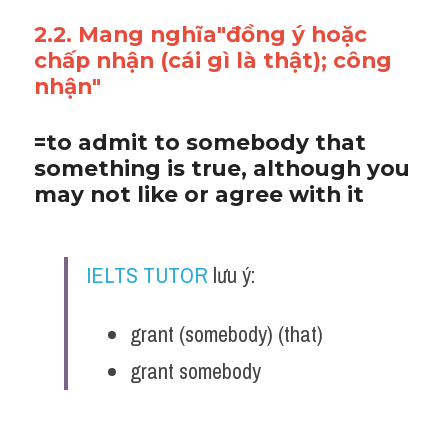
2.2. Mang nghĩa"đồng ý hoặc 
chấp nhận (cái gì là thật); công 
nhận"
=to admit to somebody that 
something is true, although you 
may not like or agree with it
IELTS TUTOR
 lưu ý:
grant (somebody) (that)
grant somebody