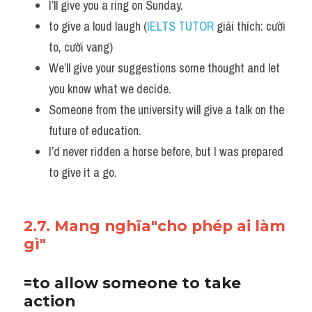
I’ll give you a ring on Sunday.
to give a loud laugh (
IELTS TUTOR
 giải thích: cười 
to, cười vang)
We’ll give your suggestions some thought and let 
you know what we decide.  
Someone from the university will give a talk on the 
future of education. 
I’d never ridden a horse before, but I was prepared 
to give it a go.
2.7. Mang nghĩa"cho phép ai làm 
gì"
=to allow someone to take 
action