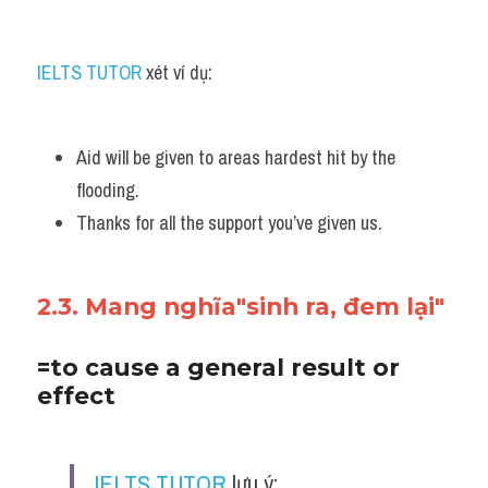
IELTS TUTOR
 xét ví dụ:
Aid will be given to areas hardest hit by the 
flooding. 
Thanks for all the support you’ve given us.
2.3. Mang nghĩa"sinh ra, đem lại"
=to cause a general result or 
effect
IELTS TUTOR
 lưu ý: