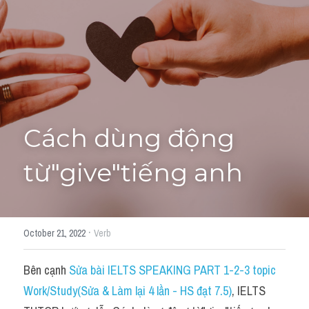
Học thử →
Cách dùng động 
từ"give"tiếng anh
·
October 21, 2022
Verb
Bên cạnh 
Sửa bài IELTS SPEAKING PART 1-2-3 topic 
Work/Study(Sửa & Làm lại 4 lần - HS đạt 7.5)
, IELTS 