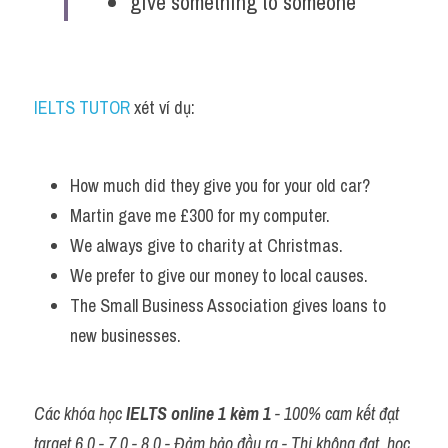
give something to someone
IELTS TUTOR
 xét ví dụ:
How much did they give you for your old car? 
Martin gave me £300 for my computer.
We always give to charity at Christmas. 
We prefer to give our money to local causes.
The Small Business Association gives loans to 
new businesses.
Các khóa học 
IELTS online 1 kèm 1
 - 100% cam kết đạt 
target 6.0 - 7.0 - 8.0 - Đảm bảo đầu ra - Thi không đạt, học 