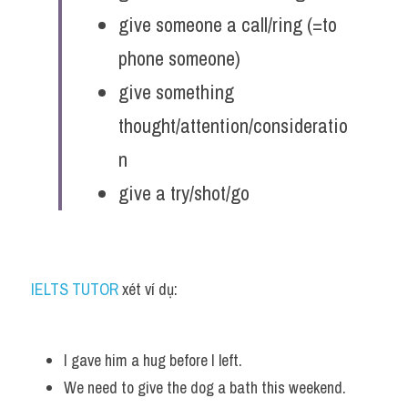
give someone a call/ring (=to 
phone someone)
give something 
thought/attention/consideratio
n
give a try/shot/go
IELTS TUTOR
 xét ví dụ:
I gave him a hug before I left. 
We need to give the dog a bath this weekend. 