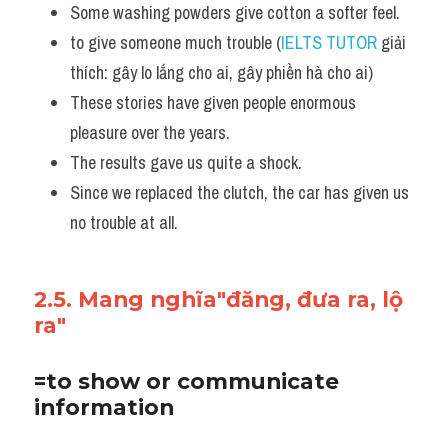
Some washing powders give cotton a softer feel. 
to give someone much trouble (
IELTS TUTOR
 giải 
thích: gây lo lắng cho ai, gây phiền hà cho ai)
These stories have given people enormous 
pleasure over the years. 
The results gave us quite a shock. 
Since we replaced the clutch, the car has given us 
no trouble at all.
2.5. Mang nghĩa"đăng, đưa ra, lộ 
ra"
=to show or communicate 
information