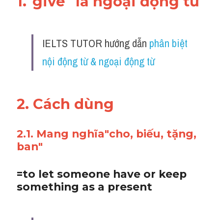
1."give" là ngoại động từ 
IELTS TUTOR hướng dẫn 
phân biệt 
nội động từ & ngoại động từ
2. Cách dùng 
2.1. Mang nghĩa"cho, biếu, tặng, 
ban"
=to let someone have or keep 
something as a present 