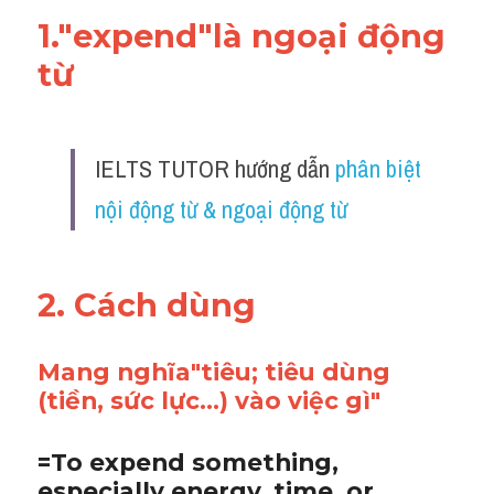
1."expend"là ngoại động 
từ 
IELTS TUTOR hướng dẫn 
phân biệt 
nội động từ & ngoại động từ
2. Cách dùng 
Mang nghĩa"tiêu; tiêu dùng 
(tiền, sức lực...) vào việc gì"
=To expend something, 
especially energy, time, or 