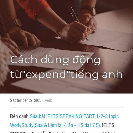
Học thử →
Cách dùng động 
từ"expend"tiếng anh
·
September 29, 2023
Verb
Bên cạnh 
Sửa bài IELTS SPEAKING PART 1-2-3 topic 
Work/Study(Sửa & Làm lại 4 lần - HS đạt 7.5)
, IELTS 