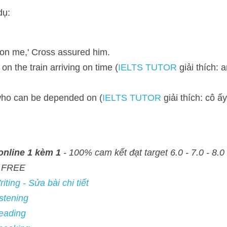
me,' Cross assured him.
the train arriving on time (
IELTS TUTOR
 giải thích: anh đừng tin 
can be depended on (
IELTS TUTOR
 giải thích: cô ấy là người phụ 
e 1 kèm 1
 - 100% cam kết đạt target 6.0 - 7.0 - 8.0 - Đảm bảo đầu ra - 
- Sửa bài chi tiết
ng
ng
ing