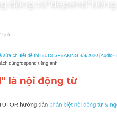
g động từ"depend"tiếng
ừ
a chi tiết đề thi IELTS SPEAKING 4/8/2020 [Audio+Transcript]
, IE
 anh
" là nội động từ 
UTOR hướng dẫn 
phân biệt nội động từ & ngoại động 