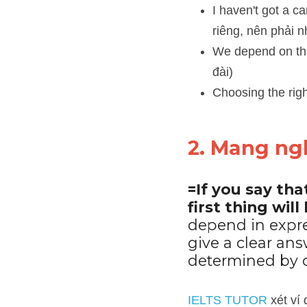
nhờ vào xe búyt)
We depend on the ra
Choosing the right a
2. Mang ng
=If you say th
first thing wil
depend in expre
give a clear ans
determined by o
IELTS TUTOR
 xét ví dụ: