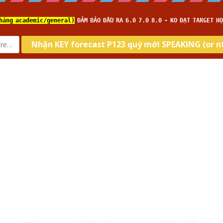
Home
Về IELTS TUTOR
Loại hình
Kĩ năng
Targ