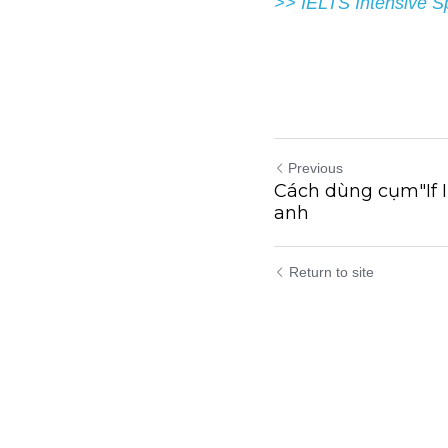
Previous
Cách dùng cụm"If 
anh
Return to site
Submit
Can