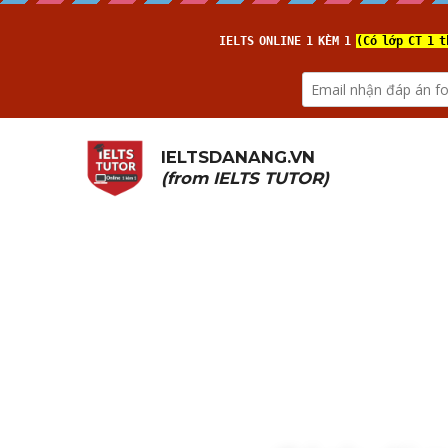
IELTSDANANG.VN
(from 
IELTS TUTOR
)