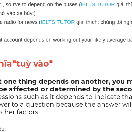
dio for news (
IELTS TUTOR
 giải thích: chúng tôi nghe tin tức nhờ 
ccount depends on working out your likely average balance.
hĩa"tuỳ vào"
at one thing depends on another, you m
l be affected or determined by the sec
ssions such as it depends to indicate tha
wer to a question because the answer will 
ther factors.