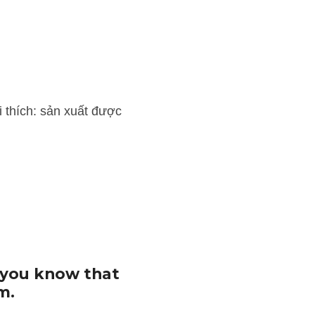
ất được bao nhiêu là do 
 you know that 
m.