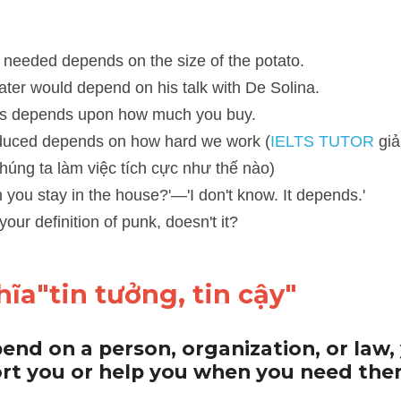
eded depends on the size of the potato. 
 would depend on his talk with De Solina.
depends upon how much you buy.
ed depends on how hard we work (
IELTS TUTOR
 giải thích: sản xu
ch cực như thế nào)
u stay in the house?'—'I don't know. It depends.'
r definition of punk, doesn't it?
ĩa"tin tưởng, tin cậy"
pend on a person, organization, or law,
ort you or help you when you need the