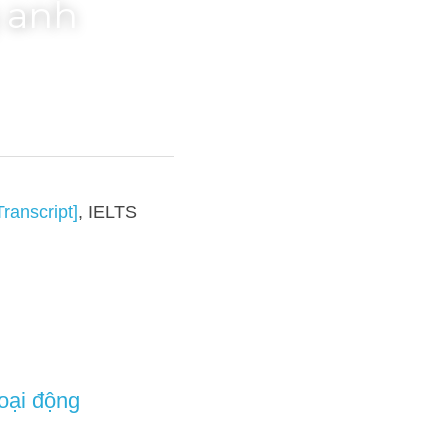
 anh
LTS TUTOR hướng dẫn 
từ