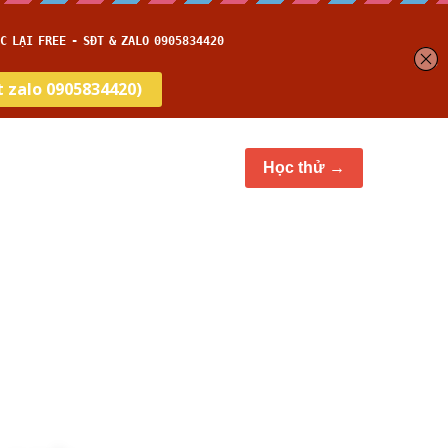
et
Thời gian thi
…
Học thử →