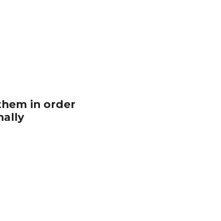
hem in order 
nally
có ô tô riêng, nên phải 