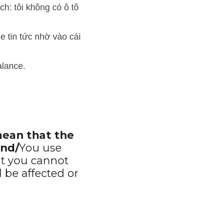
vào cái đài)
ean that the 
ond/
You use 
t you cannot 
be affected or 