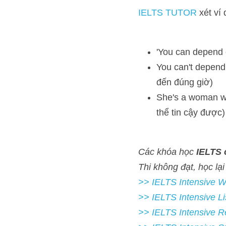
'You can depend on 
You can't depend on 
She's a woman who 
Các khóa học 
IELTS onlin
FREE
>> IELTS Intensive Writing 
>> IELTS Intensive Listeni
>> IELTS Intensive Readi
>> IELTS Intensive Speak