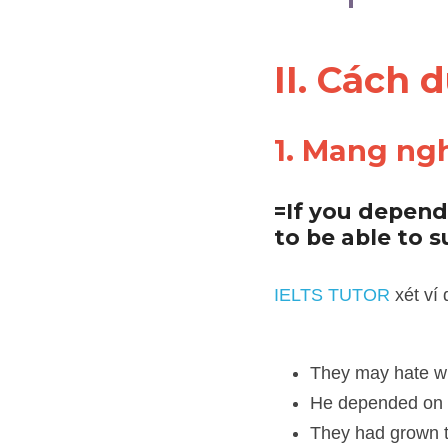
II. Cách
1. Mang ng
=If you depend
to be able to s
IELTS TUTOR
 xét ví dụ:
They may hate what 
He depended on his w
They had grown to d
I haven't got a car ,