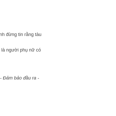
rằng tàu đến đúng giờ) 
nữ có thể tin cậy được)
Thi không đạt, học lại 