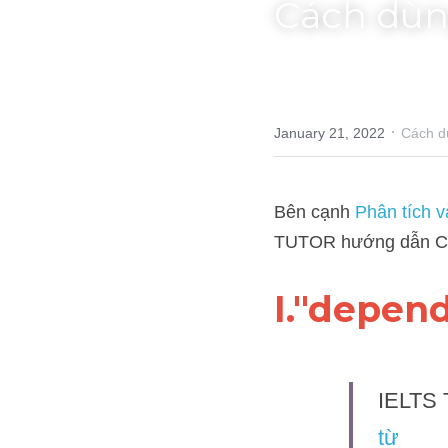
Cách dùn
·
January 21, 2022
Cách dùng t
Bên cạnh 
Phân tích và sử
Cách dùng"depend"tiếng
I."depend
IELTS T