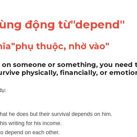
 dùng động từ"depend"
hĩa"phụ thuộc, nhờ vào"
 on someone or something, you need t
urvive physically, financially, or emotio
he does but their survival depends on him. 
riting for his income. 
epend on each other. 
 so I've to depend on the buses (
IELTS TUTOR
 giải thích: tôi không 