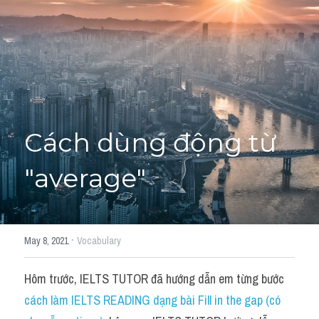
Học thử →
Cách dùng động từ 
"average"
·
May 8, 2021
Vocabulary
Hôm trước, IELTS TUTOR đã hướng dẫn em từng bước 
cách làm IELTS READING dạng bài Fill in the gap (có 