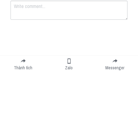
Submit
Cancel
Thành tích
Zalo
Messenger
Cookie Use
We use cookies to improve browsing experience, security, and data collection. By