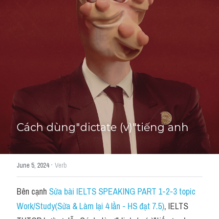
Học thử →
Cách dùng"dictate (v)"tiếng anh
·
June 5, 2024
Verb
Bên cạnh 
Sửa bài IELTS SPEAKING PART 1-2-3 topic 
Work/Study(Sửa & Làm lại 4 lần - HS đạt 7.5)
, IELTS 