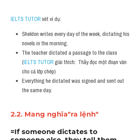
IELTS TUTOR
 xét ví dụ:
Sheldon writes every day of the week, dictating his 
novels in the morning. 
The teacher dictated a passage to the class 
(
IELTS TUTOR
 giải thích:  Thầy đọc một đoạn văn 
cho cả lớp chép)
Everything he dictated was signed and sent out 
the same day.
2.2. Mang nghĩa"ra lệnh"
=If someone dictates to 
someone else, they tell them 