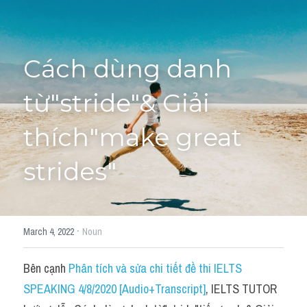
Học thử →
Cách dùng danh 
từ"stride"& Giải 
thích"make great 
strides"
·
March 4, 2022
Noun
Bên cạnh 
Phân tích và sửa chi tiết đề thi IELTS 
SPEAKING 4/8/2020 [Audio+Transcript]
, IELTS TUTOR 