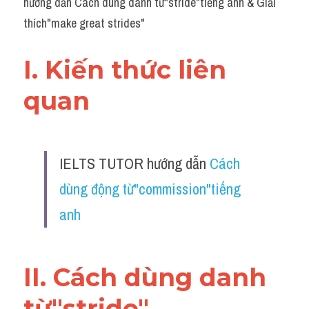
hướng dẫn Cách dùng danh từ"stride"tiếng anh & Giải 
thích"make great strides"
I. Kiến thức liên 
quan 
IELTS TUTOR hướng dẫn 
Cách 
dùng động từ"commission"tiếng 
anh
II. Cách dùng danh 
từ"stride"