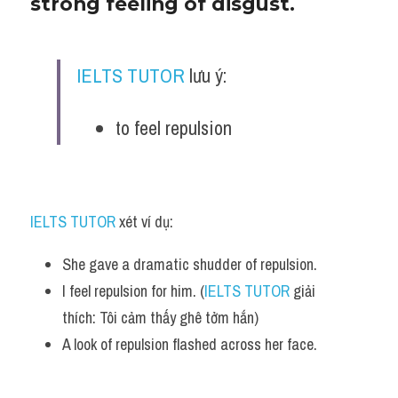
strong feeling of disgust.
IELTS TUTOR
 lưu ý:
to feel repulsion 
IELTS TUTOR
 xét ví dụ:
She gave a dramatic shudder of repulsion.
I feel repulsion for him. (
IELTS TUTOR
 giải 
thích: Tôi cảm thấy ghê tởm hắn)
A look of repulsion flashed across her face.