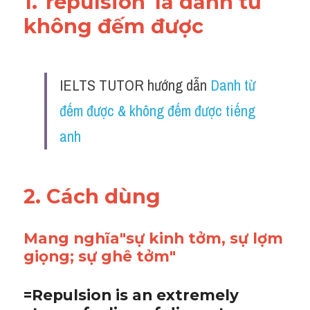
1."repulsion"là danh từ 
không đếm được 
IELTS TUTOR hướng dẫn 
Danh từ 
đếm được & không đếm được tiếng 
anh
2. Cách dùng 
Mang nghĩa"sự kinh tởm, sự lợm 
giọng; sự ghê tởm"
=Repulsion is an extremely 