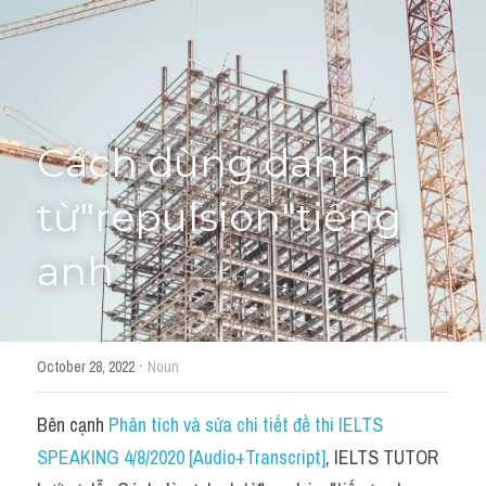
Học thử →
Cách dùng danh 
từ"repulsion"tiếng 
anh
·
October 28, 2022
Noun
Bên cạnh 
Phân tích và sửa chi tiết đề thi IELTS 
SPEAKING 4/8/2020 [Audio+Transcript]
, IELTS TUTOR 