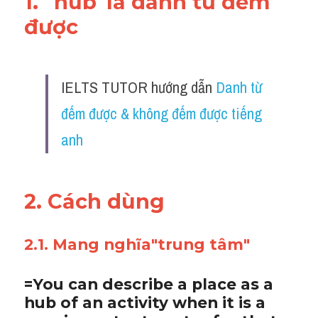
1. "hub"là danh từ đếm 
được 
IELTS TUTOR hướng dẫn 
Danh từ 
đếm được & không đếm được tiếng 
anh
2. Cách dùng
2.1. Mang nghĩa"trung tâm"
=You can describe a place as a 
hub of an activity when it is a 