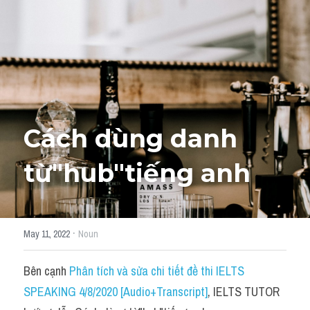
Học thử →
Cách dùng danh 
từ"
hub
"tiếng anh
·
May 11, 2022
Noun
Bên cạnh 
Phân tích và sửa chi tiết đề thi IELTS 
SPEAKING 4/8/2020 [Audio+Transcript]
, IELTS TUTOR 