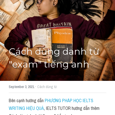
Học thử →
Cách dùng danh từ 
"exam" tiếng anh
·
September 3, 2021
Cách dùng từ
Bên cạnh hướng dẫn 
PHƯƠNG PHÁP HỌC IELTS 
WRITING HIỆU QUẢ
, IELTS TUTOR hướng dẫn thêm 